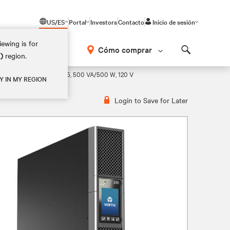
US/ES
Portal
Investors
Contacto
Inicio de sesión
ewing is for
Cómo comprar
M)
region.
Search
VRT2UXL, Liebert GXT5, 500 VA/500 W, 120 V
Y IN MY REGION
Login to Save for Later