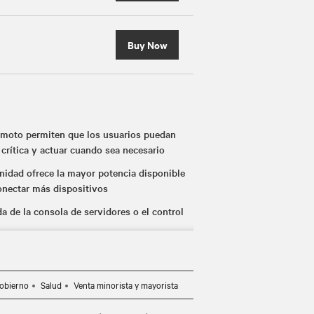
Buy Now
remoto permiten que los usuarios puedan
 crítica y actuar cuando sea necesario
unidad ofrece la mayor potencia disponible
onectar más dispositivos
a de la consola de servidores o el control
odos en línea (95%) y ECO-Mode™ activo
obierno
Salud
Venta minorista y mayorista
 Trellis™ Power Insight gratuito
a configuración y un diagnóstico sencillos