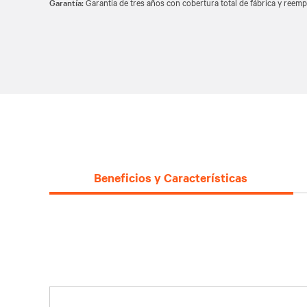
Garantía:
Garantía de tres años con cobertura total de fábrica y reemp
del sistema
Potencia escalable con detección automática de gabinet
Beneficios y Características