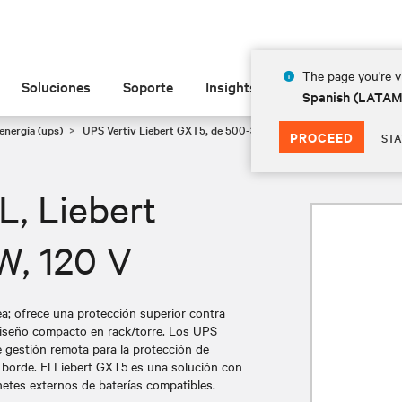
The page you're vi
Soluciones
Soporte
Insights
Acerca de
Spanish (LATA
energía (ups)
UPS Vertiv Liebert GXT5, de 500-3000 VA, 120 V
GXT5-500L
PROCEED
STA
 Liebert
W, 120 V
ea; ofrece una protección superior contra
diseño compacto en rack/torre. Los UPS
 gestión remota para la protección de
el borde. El Liebert GXT5 es una solución con
netes externos de baterías compatibles.