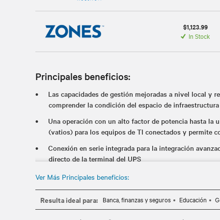
$1,123.99
In Stock
Principales beneficios:
Las capacidades de gestión mejoradas a nivel local y 
comprender la condición del espacio de infraestructura
Una operación con un alto factor de potencia hasta la 
(vatios) para los equipos de TI conectados y permite c
Conexión en serie integrada para la integración avanzad
directo de la terminal del UPS
Certificación Energy Star 2.0 con eficiencia en los m
Ver Más Principales beneficios:
(98%)
Resulta ideal para:
Banca, finanzas y seguros
Educación
G
Comunicaciones de red SNMP con RDU101 NIC opcional y
Pantalla LCD a color con detección de gravedad para un