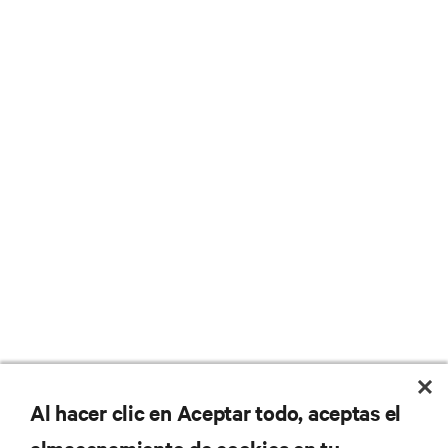
No se pierda nunca una
Al hacer clic en Aceptar todo, aceptas el