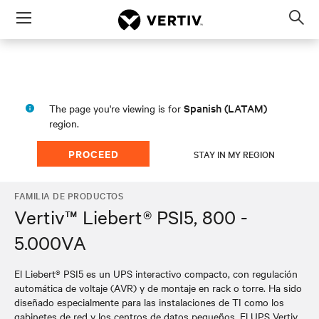
Menu
Op
sea
mod
Spanish (LATAM)
The page you're viewing is for
region.
PROCEED
STAY IN MY REGION
FAMILIA DE PRODUCTOS
Vertiv™ Liebert® PSI5, 800 -
5.000VA
El Liebert® PSI5 es un UPS interactivo compacto, con regulación
automática de voltaje (AVR) y de montaje en rack o torre. Ha sido
diseñado especialmente para las instalaciones de TI como los
gabinetes de red y los centros de datos pequeños. El UPS Vertiv