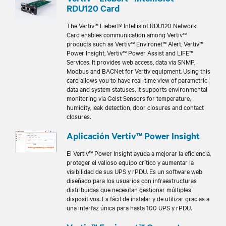
RDU120 Card
The Vertiv™ Liebert® Intellislot RDU120 Network
Card enables communication among Vertiv™
products such as Vertiv™ Environet™ Alert, Vertiv™
Power Insight, Vertiv™ Power Assist and LIFE™
Services. It provides web access, data via SNMP,
Modbus and BACNet for Vertiv equipment. Using this
card allows you to have real-time view of parametric
data and system statuses. It supports environmental
monitoring via Geist Sensors for temperature,
humidity, leak detection, door closures and contact
closures.
Aplicación Vertiv™ Power Insight
El Vertiv™ Power Insight ayuda a mejorar la eficiencia,
proteger el valioso equipo crítico y aumentar la
visibilidad de sus UPS y rPDU. Es un software web
diseñado para los usuarios con infraestructuras
distribuidas que necesitan gestionar múltiples
dispositivos. Es fácil de instalar y de utilizar gracias a
una interfaz única para hasta 100 UPS y rPDU.