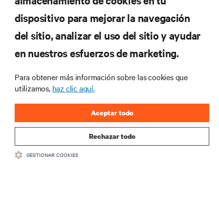
almacenamiento de cookies en tu
oferta
dispositivo para mejorar la navegación
del sitio, analizar el uso del sitio y ayudar
Regístrese en nuestra lista de correos
en nuestros esfuerzos de marketing.
para recibir las últimas novedades de
productos y actualizaciones de la
Para obtener más información sobre las cookies que
industria de Vertiv.
utilizamos,
haz clic aquí.
Aceptar todo
REGISTRARSE
Rechazar todo
GESTIONAR COOKIES