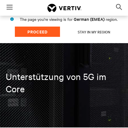
Menu
Op
sea
German (EMEA)
The page you're viewing is for
region.
mod
PROCEED
STAY IN MY REGION
Unterstützung von 5G im
Core