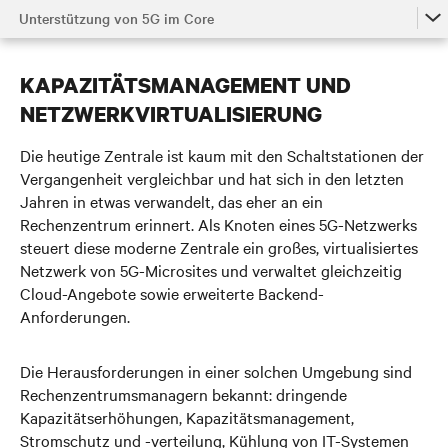
Unterstützung von 5G im Core
Die Stärke von 5G
KAPAZITÄTSMANAGEMENT UND
5G im Zugangsnetz
NETZWERKVIRTUALISIERUNG
5G am sogenannten Netzwerkrand
Die heutige Zentrale ist kaum mit den Schaltstationen der
Unterstützung von 5G im Core
Vergangenheit vergleichbar und hat sich in den letzten
Jahren in etwas verwandelt, das eher an ein
Video Ansehen
Rechenzentrum erinnert. Als Knoten eines 5G-Netzwerks
steuert diese moderne Zentrale ein großes, virtualisiertes
Kontaktieren Sie uns
Netzwerk von 5G-Microsites und verwaltet gleichzeitig
Cloud-Angebote sowie erweiterte Backend-
Anforderungen.
Die Herausforderungen in einer solchen Umgebung sind
Rechenzentrumsmanagern bekannt:
dringende
Kapazitätserhöhungen, Kapazitätsmanagement,
Stromschutz und -verteilung, Kühlung von IT-Systemen