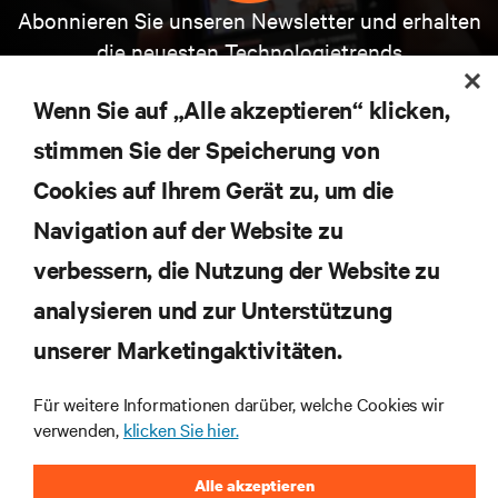
Abonnieren Sie unseren Newsletter und erhalten
die neuesten Technologietrends
Erhalten Sie regelmäßig Updates zu den wichtigsten
Themen der Branche, mit aktuellen Diskussionen
Wenn Sie auf „Alle akzeptieren“ klicken,
und Einblicken von Experten in das
stimmen Sie der Speicherung von
Rechenzentrums- und Infrastrukturmanagement.
Cookies auf Ihrem Gerät zu, um die
JETZT ANMELDEN
Navigation auf der Website zu
verbessern, die Nutzung der Website zu
RESSOURCEN
analysieren und zur Unterstützung
SUPPORT
unserer Marketingaktivitäten.
Für weitere Informationen darüber, welche Cookies wir
UNTERNEHMEN
verwenden,
klicken Sie hier.
Alle akzeptieren