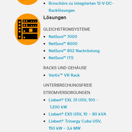
Broschüre zu integrierten 12-V-DC-
Racklösungen
Lösungen
GLEICHSTROMSYSTEME
NetSure™ 7000
NetSure™ 8000
NetSure™ 802 Nachrüstung
NetSure™ ITS
RACKS UND GEHÄUSE
Vertiv™ VR Rack
UNTERBRECHUNGSFREIE
STROMVERSORGUNGEN
Liebert® EXL S1 USV, 100 –
1.200 kW
Liebert® EXS USV, 10 – 80 kVA
Liebert® Trinergy Cube USV,
150 kW – 3,4 MW