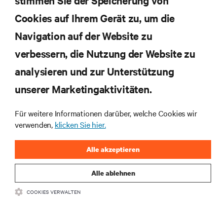
stimmen Sie der Speicherung von
Cookies auf Ihrem Gerät zu, um die
Navigation auf der Website zu
Abonnieren Sie unseren Newsletter und erhalten
die neuesten Technologietrends
verbessern, die Nutzung der Website zu
Erhalten Sie regelmäßig Updates zu den wichtigsten
analysieren und zur Unterstützung
Themen der Branche, mit aktuellen Diskussionen
und Einblicken von Experten in das
unserer Marketingaktivitäten.
Rechenzentrums- und Infrastrukturmanagement.
Für weitere Informationen darüber, welche Cookies wir
JETZT ANMELDEN
verwenden,
klicken Sie hier.
Alle akzeptieren
Alle ablehnen
COOKIES VERWALTEN
RESSOURCEN