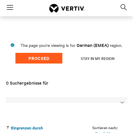
Menu
Op
sea
mod
German (EMEA)
The page you're viewing is for
region.
PROCEED
STAY IN MY REGION
0 Suchergebnisse für
Sortieren nach::
Eingrenzen durch