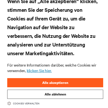
Wenn Sie auf „Alle akzeptieren“ klicken,
stimmen Sie der Speicherung von
Cookies auf Ihrem Gerät zu, um die
Navigation auf der Website zu
Abonnieren Sie unseren Newsletter und erhalten
die neuesten Technologietrends
verbessern, die Nutzung der Website zu
Erhalten Sie regelmäßig Updates zu den wichtigsten
analysieren und zur Unterstützung
Themen der Branche, mit aktuellen Diskussionen
und Einblicken von Experten in das
unserer Marketingaktivitäten.
Rechenzentrums- und Infrastrukturmanagement.
Für weitere Informationen darüber, welche Cookies wir
JETZT ANMELDEN
verwenden,
klicken Sie hier.
Alle akzeptieren
Alle ablehnen
COOKIES VERWALTEN