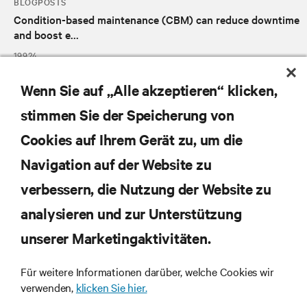
BLOGPOSTS
Condition-based maintenance (CBM) can reduce downtime
and boost e...
19.9.24
Wenn Sie auf „Alle akzeptieren“ klicken,
KAMPAGNE
Vertiv-Leitfaden für unternehmenskritische Facility
stimmen Sie der Speicherung von
Services
Cookies auf Ihrem Gerät zu, um die
15.7.22
Navigation auf der Website zu
verbessern, die Nutzung der Website zu
analysieren und zur Unterstützung
unserer Marketingaktivitäten.
Für weitere Informationen darüber, welche Cookies wir
Zusätzliche Ressourcen
verwenden,
klicken Sie hier.