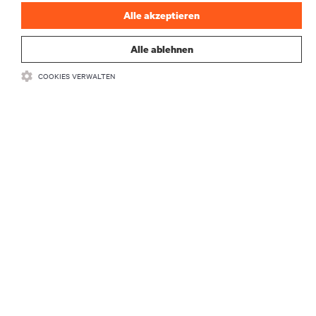
Alle akzeptieren
Alle ablehnen
COOKIES VERWALTEN
Wie viel Service benötigt Ihr Rechenzentrum?
Lesen Sie, wie Sie Ihre Entscheidung vereinfachen und die
beste Wahl für Ihr Unternehmen treffen.
Mehr erfahren