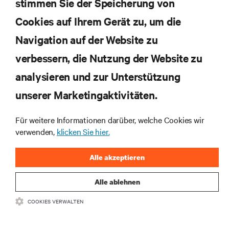
stimmen Sie der Speicherung von
RESSOURCEN
Cookies auf Ihrem Gerät zu, um die
Navigation auf der Website zu
SUPPORT
verbessern, die Nutzung der Website zu
UNTERNEHMEN
analysieren und zur Unterstützung
unserer Marketingaktivitäten.
Für weitere Informationen darüber, welche Cookies wir
verwenden,
klicken Sie hier.
BLEIBEN SIE MIT UNS IN KONTAKT
Alle akzeptieren
Insta
Alle ablehnen
•
•
Nutzungsbedingungen
Impressum
Erklärung zu Datenschutz und
COOKIES VERWALTEN
•
Cookies
Toegankelijkheidsverklaring
©
2026 Vertiv Group Corp. Alle Rechte vorbehalten.