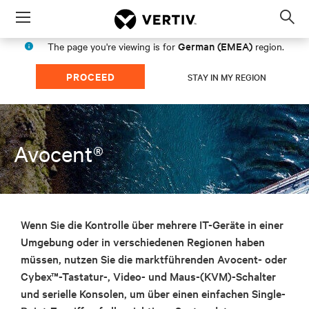
Menu
Op
sea
German (EMEA)
The page you're viewing is for
region.
mod
PROCEED
STAY IN MY REGION
Avocent®
Wenn Sie die Kontrolle über mehrere IT-Geräte in einer
Umgebung oder in verschiedenen Regionen haben
müssen, nutzen Sie die marktführenden Avocent- oder
Cybex™-Tastatur-, Video- und Maus-(KVM)-Schalter
und serielle Konsolen, um über einen einfachen Single-