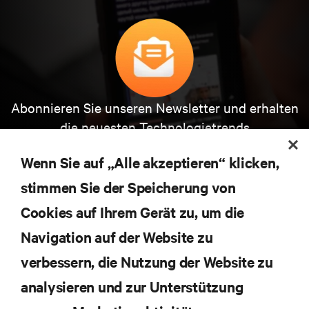
Abonnieren Sie unseren Newsletter und erhalten
die neuesten Technologietrends
Erhalten Sie regelmäßig Updates zu den wichtigsten
Themen der Branche, mit aktuellen Diskussionen
Wenn Sie auf „Alle akzeptieren“ klicken,
und Einblicken von Experten in das
stimmen Sie der Speicherung von
Rechenzentrums- und Infrastrukturmanagement.
Cookies auf Ihrem Gerät zu, um die
JETZT ANMELDEN
Navigation auf der Website zu
verbessern, die Nutzung der Website zu
RESSOURCEN
analysieren und zur Unterstützung