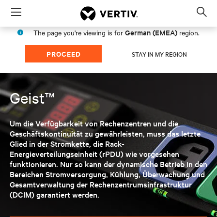
Menu
Op
sea
German (EMEA)
The page you're viewing is for
region.
mod
PROCEED
STAY IN MY REGION
Geist™
Um die Verfügbarkeit von Rechenzentren und die
Geschäftskontinuität zu gewährleisten, muss das letzte
Glied in der Stromkette, die Rack-
Energieverteilungseinheit (rPDU) wie vorgesehen
funktionieren. Nur so kann der dynamische Betrieb in den
Bereichen Stromversorgung, Kühlung, Überwachung und
Gesamtverwaltung der Rechenzentrumsinfrastruktur
(DCIM) garantiert werden.