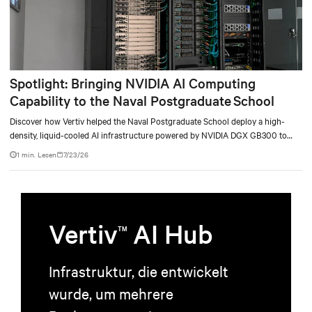
Spotlight: Bringing NVIDIA AI Computing
Capability to the Naval Postgraduate School
Discover how Vertiv helped the Naval Postgraduate School deploy a high-
density, liquid-cooled AI infrastructure powered by NVIDIA DGX GB300 to
accelerate AI research, education, and mission-critical innovation.
1 min. Lesen
7/23/26
Vertiv
AI Hub
TM
Infrastruktur, die entwickelt
wurde, um mehrere