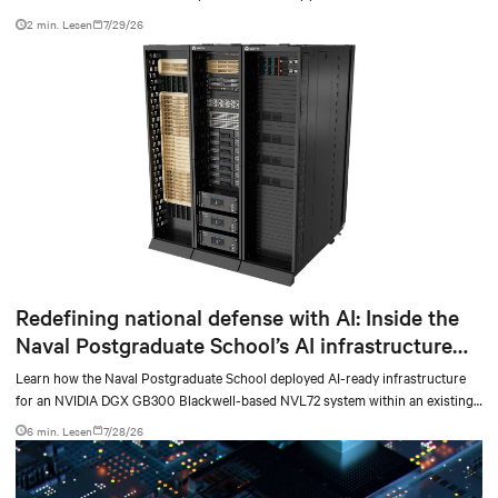
at scale.
2 min. Lesen
7/29/26
Redefining national defense with AI: Inside the
Naval Postgraduate School’s AI infrastructure
deployment
Learn how the Naval Postgraduate School deployed AI-ready infrastructure
for an NVIDIA DGX GB300 Blackwell-based NVL72 system within an existing
facility, creating a repeatable model for high-density, liquid-cooled AI
6 min. Lesen
7/28/26
environments.