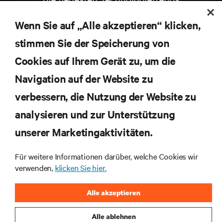
Erhalten Sie regelmäßig Updates zu den wichtigsten
Themen der Branche, mit aktuellen Diskussionen
Wenn Sie auf „Alle akzeptieren“ klicken,
und Einblicken von Experten in das
stimmen Sie der Speicherung von
Rechenzentrums- und Infrastrukturmanagement.
Cookies auf Ihrem Gerät zu, um die
JETZT ANMELDEN
Navigation auf der Website zu
verbessern, die Nutzung der Website zu
RESSOURCEN
analysieren und zur Unterstützung
unserer Marketingaktivitäten.
SUPPORT
Für weitere Informationen darüber, welche Cookies wir
UNTERNEHMEN
verwenden,
klicken Sie hier.
Alle akzeptieren
Alle ablehnen
BLEIBEN SIE MIT UNS IN KONTAKT