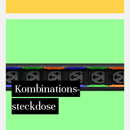
Vertiv™ Geist™ Kombinations-
steckdose C13/C19
Entdecken Sie ultimative Flexibilität und vereinfachen Sie
Ihren PDU-Einkaufsprozess mit der neuen
Vertiv™ Geist™
. Ermöglicht es Ihren Kunden,
Kombinationssteckdose
sowohl einen IEC C13-Stecker als auch einen C19-Stecker
an derselben Steckdose anzuschließen.
Kombinations-
steckdose
MEHR INFORMATIONEN