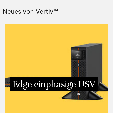
Neues von Vertiv™
Vertiv™ Edge einphasige USV
Warum wählen Sie nicht den fortschrittlichsten
Leistungsschutz für die IT Edge-Anwendungen Ihrer
Kunden, während Sie Energie sparen? Mit der neuen Line-
gibt es keinen
Interactive
Vertiv Edge einphasige USV
Kompromiss!
Edge einphasige USV
MEHR INFORMATIONEN