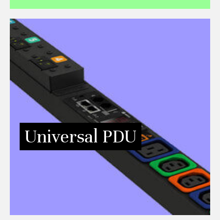
Vertiv™ Geist™ Universal Power Distribution Unit
(UPDU)
Die Vertiv™ Geist™ UPDU ist die vielseitigste und
robusteste Rack-Stromverteilungseinheit auf dem Markt.
Sie verfügt über einen universellen Stromeingang und einen
schwenkbaren Anschluss, der mit jedem geografisch
spezifischen Facility Side Cable (FSC) verbunden werden
kann. Dies vereinfacht die Verwaltung und ermöglicht eine
schnelle Bereitstellung der IT-Infrastruktur.
Universal PDU
MEHR INFORMATIONEN