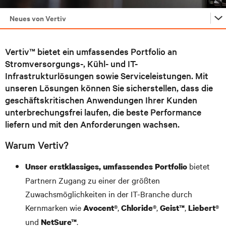
Neues von Vertiv
Neues von Vertiv
Vertiv™ bietet ein umfassendes Portfolio an
Stromversorgungs-, Kühl- und IT-
Edge-Lösungen
Infrastrukturlösungen sowie Serviceleistungen. Mit
unseren Lösungen können Sie sicherstellen, dass die
geschäftskritischen Anwendungen Ihrer Kunden
Vorteile der Partnerschaft
unterbrechungsfrei laufen, die beste Performance
liefern und mit den Anforderungen wachsen.
Aktuelle Angebote und Aktionen
Warum Vertiv?
Events
bietet
Unser erstklassiges, umfassendes Portfolio
Partnern Zugang zu einer der größten
Ressourcen
Zuwachsmöglichkeiten in der IT-Branche durch
Kernmarken wie
,
,
,
Avocent®
Chloride®
Geist™
Liebert®
Kontaktieren Sie uns
und
.
NetSure™