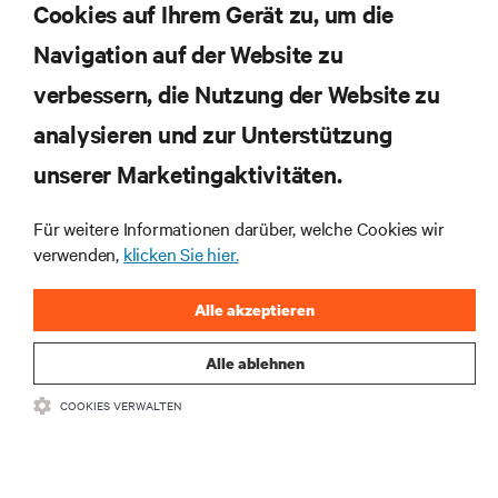
Cookies auf Ihrem Gerät zu, um die
Katja Neumann
Navigation auf der Website zu
Channel Sales
Director
– CWE
verbessern, die Nutzung der Website zu
analysieren und zur Unterstützung
Katja.Neumann@Vertiv.com
E
unserer Marketingaktivitäten.
+49 163 88 55 160
T
Für weitere Informationen darüber, welche Cookies wir
verwenden,
klicken Sie hier.
Alle akzeptieren
Alle ablehnen
COOKIES VERWALTEN