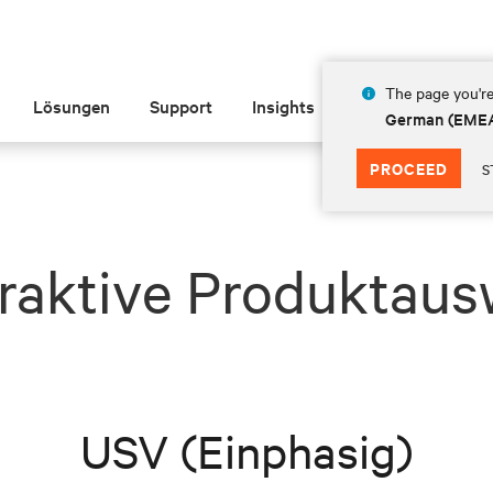
The page you're
Lösungen
Support
Insights
Über Vertiv
German (EME
PROCEED
S
eraktive Produktaus
USV (Einphasig)