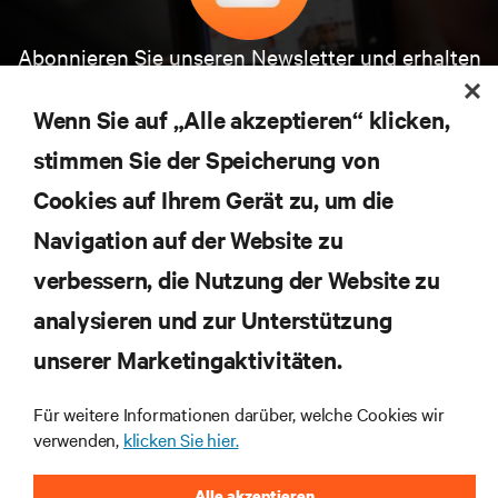
Abonnieren Sie unseren Newsletter und erhalten
die neuesten Technologietrends
Erhalten Sie regelmäßig Updates zu den wichtigsten
Wenn Sie auf „Alle akzeptieren“ klicken,
Themen der Branche, mit aktuellen Diskussionen
stimmen Sie der Speicherung von
und Einblicken von Experten in das
Rechenzentrums- und Infrastrukturmanagement.
Cookies auf Ihrem Gerät zu, um die
JETZT ANMELDEN
Navigation auf der Website zu
verbessern, die Nutzung der Website zu
analysieren und zur Unterstützung
RESSOURCEN
unserer Marketingaktivitäten.
SUPPORT
Für weitere Informationen darüber, welche Cookies wir
verwenden,
klicken Sie hier.
UNTERNEHMEN
Alle akzeptieren