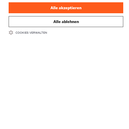
Alle akzeptieren
Alle ablehnen
COOKIES VERWALTEN
RESSOURCEN
SUPPORT
UNTERNEHMEN
BLEIBEN SIE MIT UNS IN KONTAKT