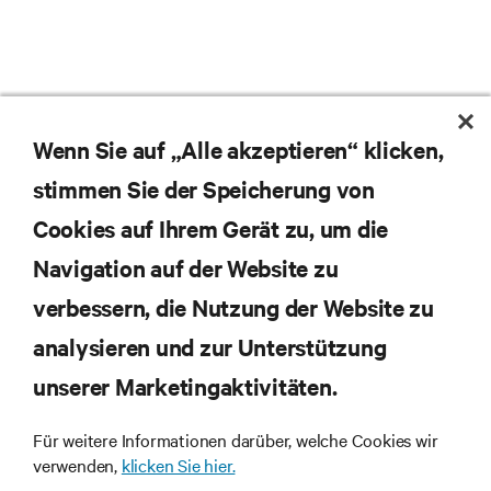
Wenn Sie auf „Alle akzeptieren“ klicken,
stimmen Sie der Speicherung von
Cookies auf Ihrem Gerät zu, um die
Navigation auf der Website zu
Abonnieren Sie unseren Newsletter und erhalten
die neuesten Technologietrends
verbessern, die Nutzung der Website zu
Erhalten Sie regelmäßig Updates zu den wichtigsten
analysieren und zur Unterstützung
Themen der Branche, mit aktuellen Diskussionen
und Einblicken von Experten in das
unserer Marketingaktivitäten.
Rechenzentrums- und Infrastrukturmanagement.
Für weitere Informationen darüber, welche Cookies wir
JETZT ANMELDEN
verwenden,
klicken Sie hier.