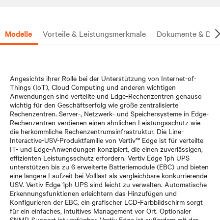
Modelle
Vorteile & Leistungsmerkmale
Dokumente & Dow
Angesichts ihrer Rolle bei der Unterstützung von Internet-of-
Things (IoT), Cloud Computing und anderen wichtigen
Anwendungen sind verteilte und Edge-Rechenzentren genauso
wichtig für den Geschäftserfolg wie große zentralisierte
Rechenzentren. Server-, Netzwerk- und Speichersysteme in Edge-
Rechenzentren verdienen einen ähnlichen Leistungsschutz wie
die herkömmliche Rechenzentrumsinfrastruktur. Die Line-
Interactive-USV-Produktfamilie von Vertiv™ Edge ist für verteilte
IT- und Edge-Anwendungen konzipiert, die einen zuverlässigen,
effizienten Leistungsschutz erfordern. Vertiv Edge 1ph UPS
unterstützen bis zu 6 erweiterte Batteriemodule (EBC) und bieten
eine längere Laufzeit bei Volllast als vergleichbare konkurrierende
USV. Vertiv Edge 1ph UPS sind leicht zu verwalten. Automatische
Erkennungsfunktionen erleichtern das Hinzufügen und
Konfigurieren der EBC, ein grafischer LCD-Farbbildschirm sorgt
für ein einfaches, intuitives Management vor Ort. Optionaler
SNMP-Support ist verfügbar, Vertiv Edge ist außerdem mit der