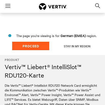
Menu
Op
sea
mod
German (EMEA)
The page you're viewing is for
region.
PROCEED
STAY IN MY REGION
PRODUKT
Vertiv™ Liebert® IntelliSlot™
RDU120-Karte
Die Vertiv™ Liebert® Intellislot RDU120 Network Card ermöglicht
die Kommunikation zwischen Vertiv™-Produkten wie Vertiv™
Environet™ Alert, Vertiv™ Power Insight, Vertiv™ Power Assist und
LIFE™ Services. Es bietet Webzugriff, Daten über SNMP, Modbus
und BACNet für Vertiv-Geräte. Mit dieser Karte können Sie