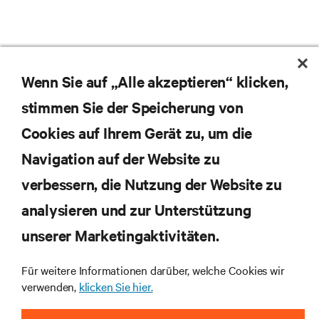
Wenn Sie auf „Alle akzeptieren“ klicken,
stimmen Sie der Speicherung von
Cookies auf Ihrem Gerät zu, um die
Navigation auf der Website zu
Abonnieren Sie unseren Newsletter und erhalten
die neuesten Technologietrends
verbessern, die Nutzung der Website zu
Erhalten Sie regelmäßig Updates zu den wichtigsten
analysieren und zur Unterstützung
Themen der Branche, mit aktuellen Diskussionen
und Einblicken von Experten in das
unserer Marketingaktivitäten.
Rechenzentrums- und Infrastrukturmanagement.
Für weitere Informationen darüber, welche Cookies wir
JETZT ANMELDEN
verwenden,
klicken Sie hier.