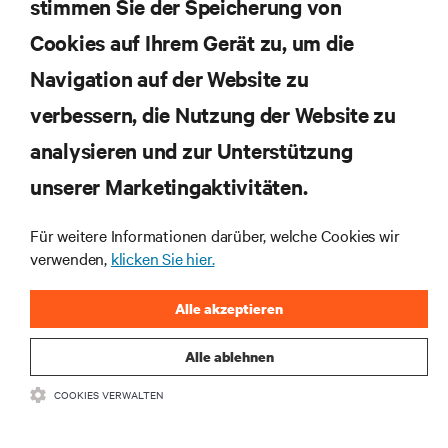
stimmen Sie der Speicherung von
Cookies auf Ihrem Gerät zu, um die
Navigation auf der Website zu
Abonnieren Sie unseren Newsletter und erhalten
die neuesten Technologietrends
verbessern, die Nutzung der Website zu
Erhalten Sie regelmäßig Updates zu den wichtigsten
analysieren und zur Unterstützung
Themen der Branche, mit aktuellen Diskussionen
und Einblicken von Experten in das
unserer Marketingaktivitäten.
Rechenzentrums- und Infrastrukturmanagement.
Für weitere Informationen darüber, welche Cookies wir
JETZT ANMELDEN
verwenden,
klicken Sie hier.
Alle akzeptieren
Alle ablehnen
COOKIES VERWALTEN