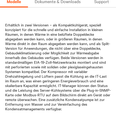
Modelle
Dokumente & Downloads
Support
Erhältlich in zwei Versionen – als Kompaktkühlgerät, speziell
konzipiert für die schnelle und einfache Installation in kleinen
Räumen, in denen Wärme in eine belüftete Doppeldecke
abgegeben werden kann, oder in größeren Räumen, in denen
Wärme direkt in den Raum abgegeben werden kann, und als Split-
Version für Anwendungen, die nicht über eine Doppeldecke,
Gebäudeklimatisierung oder Möglichkeit zur Wärmeabgabe
innerhalb des Gebäudes verfügen. Beide Versionen werden in
standardmäßigen EIA-19-Zoll-Netzwerkracks montiert und sind
mit perforierten sowie mit soliden oder plexiglaseingehausten
Systemen kompatibel. Der Kompressor mit variabler
Drehzahlregelung und Lüftern passt die Kühlung an die IT-Last
im Raum an, was einen geringeren Energieverbrauch und eine
skalierbare Kapazität ermöglicht. IT-Manager können den Status
und die Leistung des Server-Kühlsystems über die Plug-in-SNMP-
Karte oder Modbus-RTU auf dem Bildschirm direkt am Gerät oder
remote überwachen. Eine zusätzliche Kondensatpumpe ist zur
Entfernung von Wasser und zur Vereinfachung des
Kondensatmanagements verfügbar.