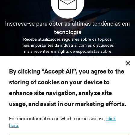
Inscreva-se para obter as últimas tendências em
tecnologia
Receba atualizações regulares sobre os tópicos
mais importantes da indústria, com as discussões
mais recentes e insights de especialistas sobre
gerenciamento de infraestrutura e de data center.
By clicking “Accept All”, you agree to the
INSCREVA-SE AGORA
storing of cookies on your device to
enhance site navigation, analyze site
RECURSOS
usage, and assist in our marketing efforts.
SUPORTE
For more information on which cookies we use,
click
here.
CORPORATIVO