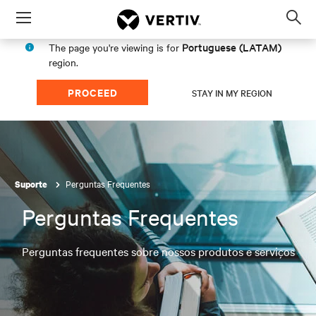
Menu
Op
sea
Portuguese (LATAM)
The page you're viewing is for
mod
region.
PROCEED
STAY IN MY REGION
Perguntas Frequentes
Suporte
Perguntas Frequentes
Perguntas frequentes sobre nossos produtos e serviços