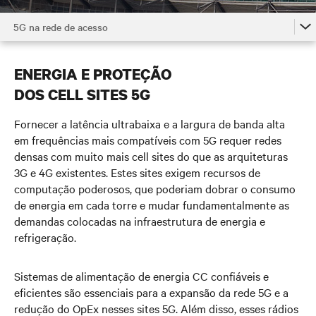
5G na rede de acesso
O poder do 5G
ENERGIA E PROTEÇÃO
5G na rede de acesso
DOS CELL SITES 5G
5G no Edge
Fornecer a latência ultrabaixa e a largura de banda alta
Apoiando o 5G no núcleo
em frequências mais compatíveis com 5G requer redes
densas com muito mais cell sites do que as arquiteturas
Assista aos vídeo
3G e 4G existentes. Estes sites exigem recursos de
computação poderosos, que poderiam dobrar o consumo
Entre em contato
de energia em cada torre e mudar fundamentalmente as
demandas colocadas na infraestrutura de energia e
refrigeração.
Sistemas de alimentação de energia CC confiáveis e
eficientes são essenciais para a expansão da rede 5G e a
redução do OpEx nesses sites 5G. Além disso, esses rádios