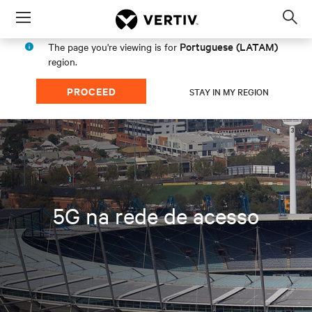
Menu
Op
sea
Portuguese (LATAM)
The page you're viewing is for
mod
region.
PROCEED
STAY IN MY REGION
5G na rede de acesso