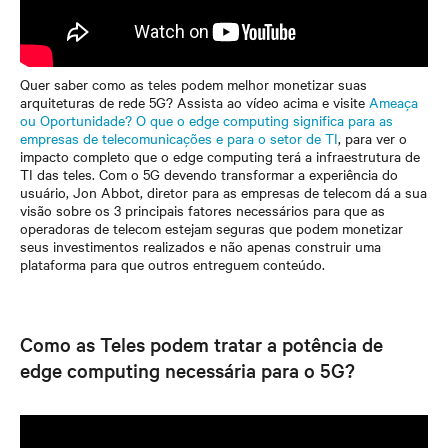
Quer saber como as teles podem melhor monetizar suas
arquiteturas de rede 5G? Assista ao vídeo acima e visite
Ameaça
ou Oportunidade? O que o edge computing significa para as
empresas de telecomunicações e para o setor de TI
, para ver o
impacto completo que o edge computing terá a infraestrutura de
TI das teles. Com o 5G devendo transformar a experiência do
usuário, Jon Abbot, diretor para as empresas de telecom dá a sua
visão sobre os 3 principais fatores necessários para que as
operadoras de telecom estejam seguras que podem monetizar
seus investimentos realizados e não apenas construir uma
plataforma para que outros entreguem conteúdo.
Como as Teles podem tratar a potência de
edge computing necessária para o 5G?