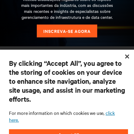
mais importantes da indústria, com as discussões
mais recentes e insights de especialistas sobre
gerenciamento de infraestrutura e de data center.
INSCREVA-SE AGORA
RECURSOS
By clicking “Accept All”, you agree to
the storing of cookies on your device
SUPORTE
to enhance site navigation, analyze
CORPORATIVO
site usage, and assist in our marketing
efforts.
For more information on which cookies we use,
click
here.
CONECTE-SE CONOSCO