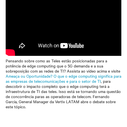
Pensando sobre como as Teles estão posicionadas para a
potência de edge computing que o 5G demanda e a sua
sobreposição com as redes de TI? Assista ao vídeo acima e visite
Ameaça ou Oportunidade? O que o edge computing significa para
as empresas de telecomunicações e para o setor de TI
, para
descobrir o impacto completo que o edge computing terá a
infraestrutura de TI das teles. Isso está se tornando uma questão
de concorrência paras as operadoras de telecom. Fernando
García, General Manager da Vertiv LATAM abre o debate sobre
este tópico.