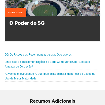
SAIBA MAIS
O Poder do 5G
Configure seu portfólio de infraestrutura para proteger e
otimizar suas implementações de 5G.
5G: Os Riscos e as Recompensas para as Operadoras
Empresas de Telecomunicações e o Edge Computing: Oportunidade,
Ameaça, ou Distração?
Ativamos o 5G: Usando Arquétipos de Edge para Identificar os Casos de
Uso de Maior Maturidade
Recursos Adicionais