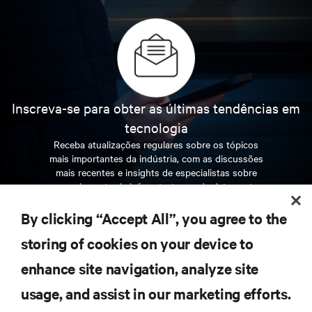
Inscreva-se para obter as últimas tendências em
tecnologia
Receba atualizações regulares sobre os tópicos
mais importantes da indústria, com as discussões
mais recentes e insights de especialistas sobre
gerenciamento de infraestrutura e de data center.
By clicking “Accept All”, you agree to the
INSCREVA-SE AGORA
storing of cookies on your device to
enhance site navigation, analyze site
RECURSOS
usage, and assist in our marketing efforts.
SUPORTE