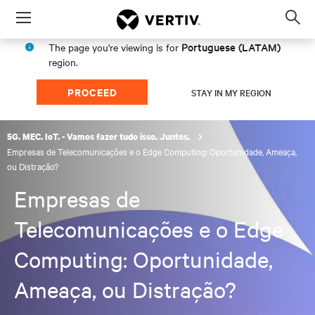
Menu
Op
sea
Portuguese (LATAM)
The page you're viewing is for
mod
region.
PROCEED
STAY IN MY REGION
5G. MEC. IoT. - Vamos fazer tudo isso. Juntos.
Empresas de Telecomunicações e o Edge Computing: Oportunidade, Ameaça,
ou Distração?
Empresas de
Telecomunicações e o Edge
Computing: Oportunidade,
Ameaça, ou Distração?