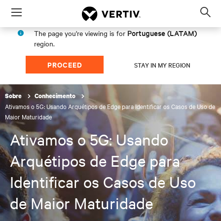
Menu
Op
sea
Portuguese (LATAM)
The page you're viewing is for
mod
region.
PROCEED
STAY IN MY REGION
Sobre
Conhecimento
Ativamos o 5G: Usando Arquétipos de Edge para Identificar os Casos de Uso de
Maior Maturidade
Ativamos o 5G: Usando
Arquétipos de Edge para
Identificar os Casos de Uso
de Maior Maturidade