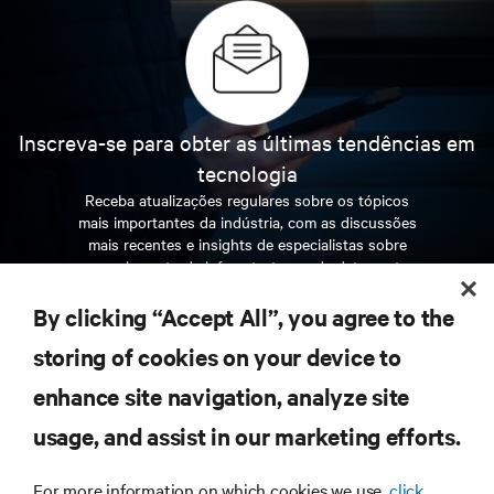
Inscreva-se para obter as últimas tendências em
tecnologia
Receba atualizações regulares sobre os tópicos
mais importantes da indústria, com as discussões
mais recentes e insights de especialistas sobre
gerenciamento de infraestrutura e de data center.
By clicking “Accept All”, you agree to the
INSCREVA-SE AGORA
storing of cookies on your device to
enhance site navigation, analyze site
RECURSOS
usage, and assist in our marketing efforts.
SUPORTE
For more information on which cookies we use,
click