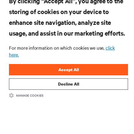
By clicking “Accept All”, you agree to the
INSCREVA-SE AGORA
storing of cookies on your device to
enhance site navigation, analyze site
RECURSOS
usage, and assist in our marketing efforts.
SUPORTE
For more information on which cookies we use,
click
here.
CORPORATIVO
Accept All
Decline All
MANAGE COOKIES
CONECTE-SE CONOSCO
Insta
•
•
Termos de Uso
Política de privacidade de dados e cookies
Declaração