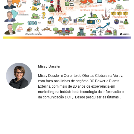
Missy Dassler
Missy Dassler é Gerente de Ofertas Globais na Vertiv,
com foco nas linhas de negócio DC Power e Planta
Externa, com mais de 20 anos de experiência em
marketing na indústria da tecnologia da informação e
da comunicação (ICT). Desde pesquisar as últimas
tendências no mercado, até compreender os desafios
enfrentados pelos principais fornecedores e
operadores de rede, Missy trabalha colaborativamente
com colegas da indústria ao redor do mundo para
desenvolver ferramentas e experiências significativas
que possibilitem o sucesso de nossos clientes. Missy é