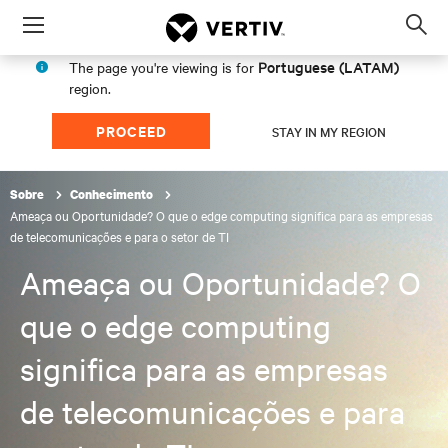
Menu
Op
sea
Portuguese (LATAM)
The page you're viewing is for
mod
region.
PROCEED
STAY IN MY REGION
Sobre
Conhecimento
Ameaça ou Oportunidade? O que o edge computing significa para as empresas
de telecomunicações e para o setor de TI
Ameaça ou Oportunidade? O
que o edge computing
significa para as empresas
de telecomunicações e para