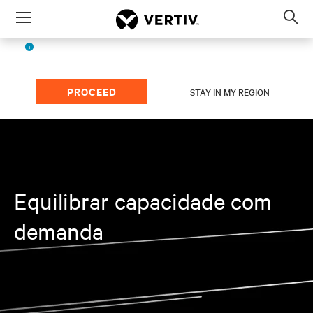
Menu
Op
sea
Portuguese (LATAM)
The page you're viewing is for
mod
region.
PROCEED
STAY IN MY REGION
Equilibrar capacidade com
demanda