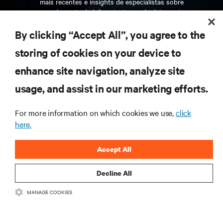
mais recentes e insights de especialistas sobre
gerenciamento de infraestrutura e de data center.
By clicking “Accept All”, you agree to the
INSCREVA-SE AGORA
storing of cookies on your device to
enhance site navigation, analyze site
RECURSOS
usage, and assist in our marketing efforts.
SUPORTE
For more information on which cookies we use,
click
here.
CORPORATIVO
Accept All
Decline All
MANAGE COOKIES
CONECTE-SE CONOSCO
Insta