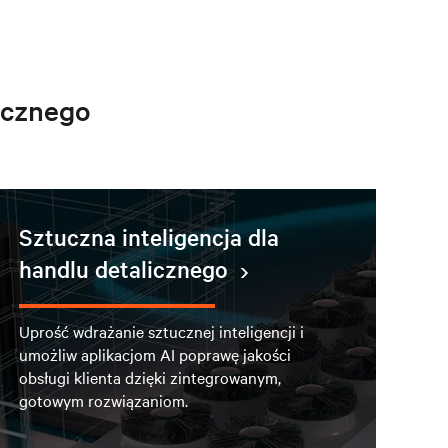
icznego
Sztuczna inteligencja dla
handlu detalicznego
Uprość wdrażanie sztucznej inteligencji i
umożliw aplikacjom AI poprawę jakości
obsługi klienta dzięki zintegrowanym,
gotowym rozwiązaniom.