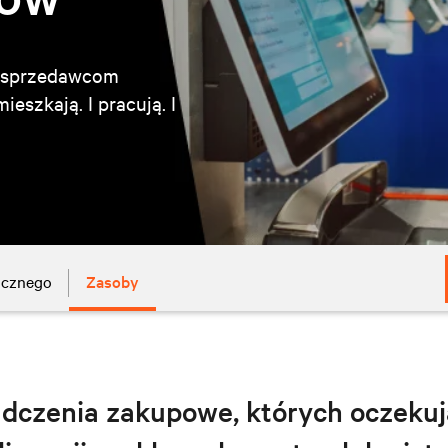
m sprzedawcom
eszkają. I pracują. I
licznego
Zasoby
dczenia zakupowe, których oczekują 