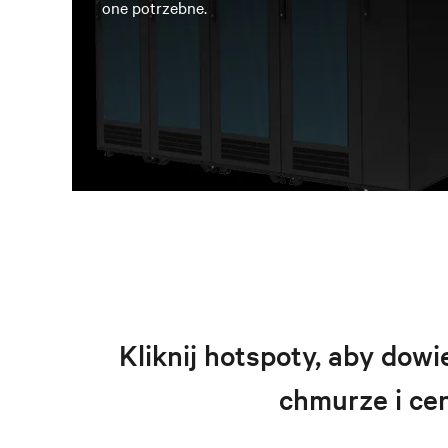
one potrzebne.
Kliknij hotspoty, aby dowi
chmurze i ce