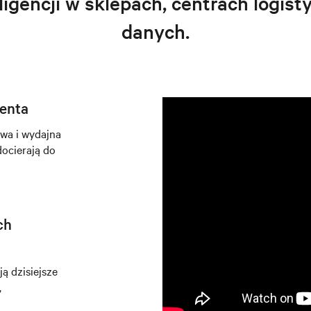
igencji w sklepach, centrach logist
danych.
enta
twa i wydajna
ocierają do
ch
ą dzisiejsze
,
i