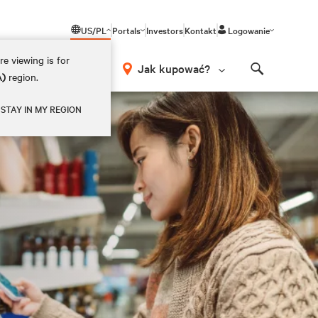
US/PL
Portals
Investors
Kontakt
Logowanie
e viewing is for
Jak kupować?
A)
region.
Search
STAY IN MY REGION