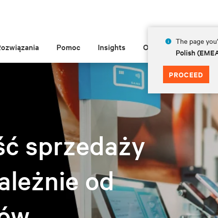
The page you'r
Rozwiązania
Pomoc
Insights
O Vertiv
Polish (EME
PROCEED
ść sprzedaży
zależnie od
tów