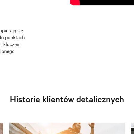
pierają się
lu punktach
st kluczem
nionego
Historie klientów detalicznych