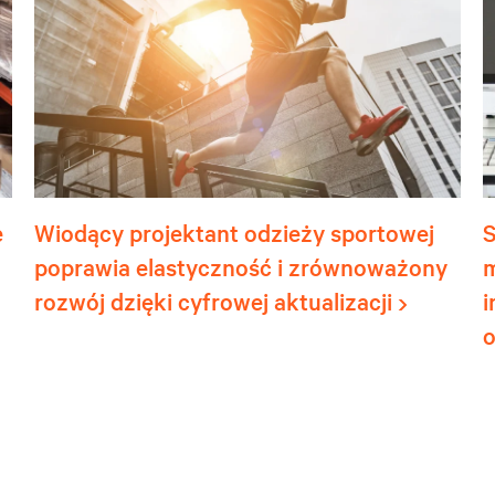
e
Wiodący projektant odzieży sportowej
poprawia elastyczność i zrównoważony
m
rozwój dzięki cyfrowej aktualizacji
i
o