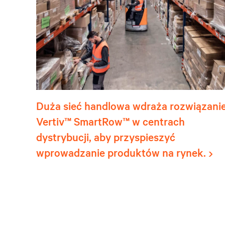
Duża sieć handlowa wdraża rozwiązani
Vertiv™ SmartRow™ w centrach
dystrybucji, aby przyspieszyć
wprowadzanie produktów na rynek.