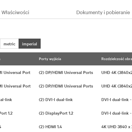
& Właściwości
Dokumenty i pobieranie
metric
imperial
a
Porty wyjścia
Rozdzielczość obr
I Universal Port
(2) DP/HDMI Universal Ports
UHD 4K (3840x
I Universal Port
(2) DP/HDMI Universal Ports
UHD 4K (3840x
ual-link
(2) DVI-I dual-link
DVI-I dual-link
Port 1.2
(2) DisplayPort 1.2
DVI-I dual-link
.4
(2) HDMI 1.4
4K UHD 3840 x