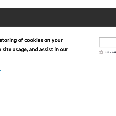
 storing of cookies on your
 site usage, and assist in our
MANAGE
SOBY
WSPARCIE
.
kumentacja produktów
Pomoc techniczna
ityka jakości i certyfikaty
Aktualizacja
oprogramowania/oprogramo
gulamin sprzedaży
układowego
ormacje dotyczące gwarancji
Prześlij wniosek o wsparcie
tenty
Wyślij opinię zwrotną
pa strony
Osoby kontaktowe