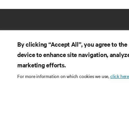
By clicking “Accept All”, you agree to the
device to enhance site navigation, analyze
marketing efforts.
ZA
DOŁĄCZ DO NAS
For more information on which cookies we use,
click here
Do
Instagram
Pol
Re
Warunki użytkowania
Polityka prywatności
Inf
danych i plików cookie
Oświadczenie o
Pa
dostępności
©
2026 Vertiv Group Corp. Wszelkie prawa
Ma
zastrzeżone.