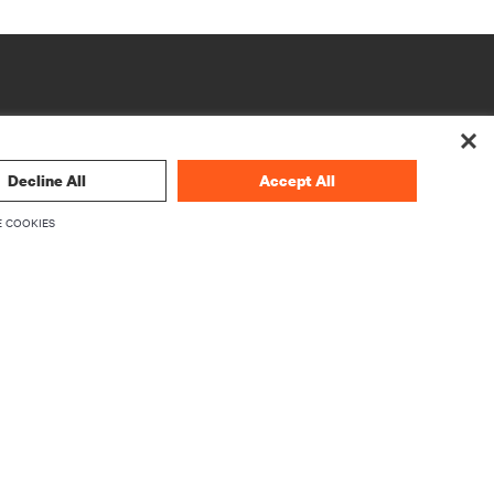
Decline All
Accept All
 COOKIES
O NAS
O Vertiv
Kadra zarządzająca
wania
Kariera
Relacje Inwestorskie
Etyka i zgodność z przepisami
Twoje wybory dotyczące prywatności