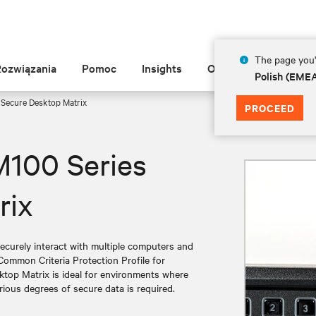
The page you'r
Rozwiązania
Pomoc
Insights
O Vertiv
Polish (EME
Secure Desktop Matrix
PROCEED
100 Series
rix
curely interact with multiple computers and
ommon Criteria Protection Profile for
ktop Matrix is ideal for environments where
ious degrees of secure data is required.