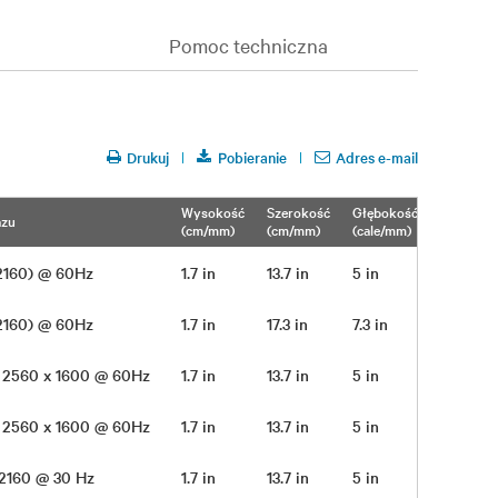
Pomoc techniczna
Drukuj
Pobieranie
Adres e-mail
Wysokość
Szerokość
Głębokość
Waga
azu
(cm/mm)
(cm/mm)
(cale/mm)
(lb/kg)
2160) @ 60Hz
1.7 in
13.7 in
5 in
3 lbs
2160) @ 60Hz
1.7 in
17.3 in
7.3 in
5.4 lbs
 - 2560 x 1600 @ 60Hz
1.7 in
13.7 in
5 in
3 lbs
 - 2560 x 1600 @ 60Hz
1.7 in
13.7 in
5 in
3 lbs
 2160 @ 30 Hz
1.7 in
13.7 in
5 in
3 lbs