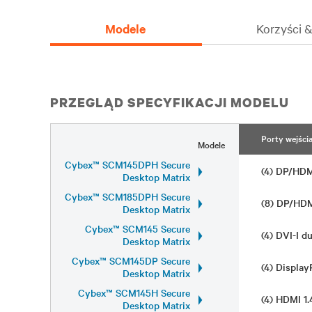
Modele
Korzyści 
PRZEGLĄD SPECYFIKACJI MODELU
Porty wejści
Modele
Cybex™ SCM145DPH Secure
(4) DP/HDM
Desktop Matrix
Cybex™ SCM185DPH Secure
(8) DP/HDM
Desktop Matrix
Cybex™ SCM145 Secure
(4) DVI-I d
Desktop Matrix
Cybex™ SCM145DP Secure
(4) Display
Desktop Matrix
Cybex™ SCM145H Secure
(4) HDMI 1
Desktop Matrix