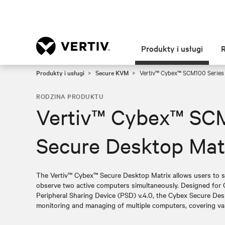
Produkty i usługi
Produkty i usługi
Secure KVM
Vertiv™ Cybex™ SCM100 Series 
RODZINA PRODUKTU
Vertiv™ Cybex™ SCM
Secure Desktop Mat
The Vertiv™ Cybex™ Secure Desktop Matrix allows users to se
observe two active computers simultaneously. Designed for C
Peripheral Sharing Device (PSD) v.4.0, the Cybex Secure Des
monitoring and managing of multiple computers, covering var