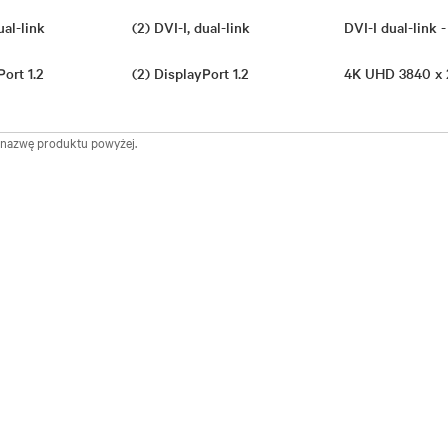
dual-link
(2) DVI-I, dual-link
DVI-I dual-link
Port 1.2
(2) DisplayPort 1.2
4K UHD 3840 x
ć nazwę produktu powyżej.