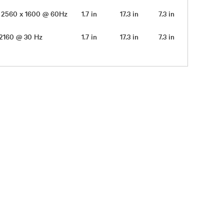
 - 2560 x 1600 @ 60Hz
1.7 in
17.3 in
7.3 in
5.4 lbs
 2160 @ 30 Hz
1.7 in
17.3 in
7.3 in
5.4 lbs