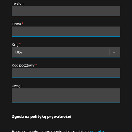
Telefon
Firma
*
Kraj
*
Kod pocztowy
*
Uwagi
Zgoda na politykę prywatności
Po otrzymaniu i zapoznaniu się z niniejszą
polityką