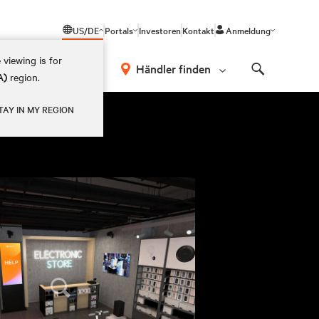
US/DE
Portals
Investoren
Kontakt
Anmeldung
 viewing is for
Händler finden
A)
region.
Search
TAY IN MY REGION