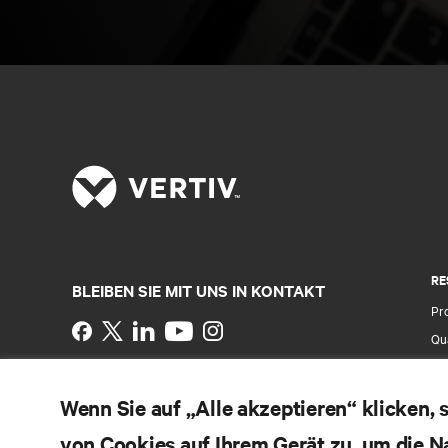
RE
BLEIBEN SIE MIT UNS IN KONTAKT
Pr
Instagram
Qua
Al
Nutzungsbedingungen
Impressum
Erklärung zu
Ver
Wenn Sie auf „Alle akzeptieren“ klicken,
Datenschutz und Cookies
Ga
Toegankelijkheidsverklaring
von Cookies auf Ihrem Gerät zu, um die N
Pa
©
2026 Vertiv Group Corp. Alle Rechte vorbehalten.