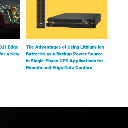
021 Edge
The Advantages of Using Lithium-ion
for a New
Batteries as a Backup Power Source
in Single-Phase UPS Applications for
Remote and Edge Data Centers