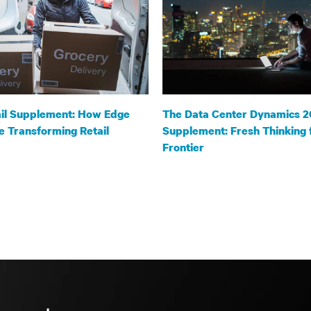
ail Supplement: How Edge
The Data Center Dynamics 2
e Transforming Retail
Supplement: Fresh Thinking 
Frontier