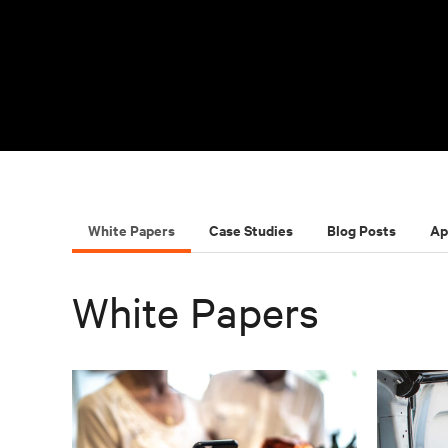
White Papers
Case Studies
Blog Posts
Ap
White Papers