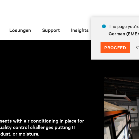
The page you're
Lösungen
Support
Insights
Über Vertiv
German (EME
PROCEED
S
ents with air conditioning in place for
ality control challenges putting IT
dust, or moisture.