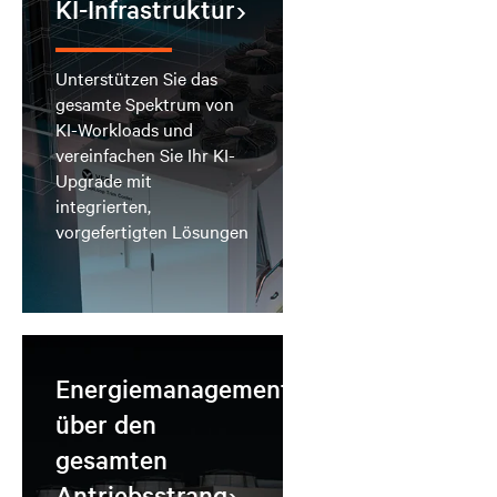
KI-Infrastruktur
Unterstützen Sie das
gesamte Spektrum von
KI-Workloads und
vereinfachen Sie Ihr KI-
Upgrade mit
integrierten,
vorgefertigten Lösungen
Energiemanagement
über den
gesamten
Antriebsstrang