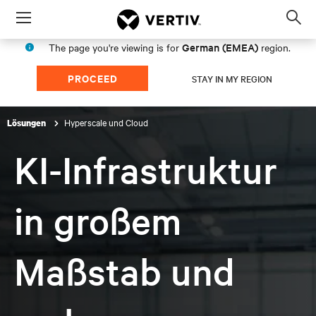
Menu
Op
sea
German (EMEA)
The page you're viewing is for
region.
mod
PROCEED
STAY IN MY REGION
Hyperscale und Cloud
Lösungen
KI-Infrastruktur
in großem
Maßstab und