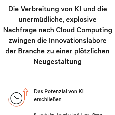
Hyperscale- und Cloud-Lösungen
Die Verbreitung von KI und die
Ressourcen
unermüdliche, explosive
Hyperscale-Lösungen entdecken
Nachfrage nach Cloud Computing
zwingen die Innovationslabore
der Branche zu einer plötzlichen
Neugestaltung
Das Potenzial von KI
erschließen
KI verändert bereits die Art und Weise,