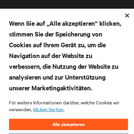
BLEIBEN SIE MIT UNS IN KONTAKT
Wenn Sie auf „Alle akzeptieren“ klicken,
stimmen Sie der Speicherung von
Inst
Cookies auf Ihrem Gerät zu, um die
Navigation auf der Website zu
•
•
Nutzungsbedingungen
Impressum
Erklärung zu Datenschutz und
•
verbessern, die Nutzung der Website zu
Cookies
Toegankelijkheidsverklaring
©
2026 Vertiv Group Corp. Alle Rechte vorbehalten.
analysieren und zur Unterstützung
unserer Marketingaktivitäten.
Für weitere Informationen darüber, welche Cookies wir
verwenden,
klicken Sie hier.
Alle akzeptieren