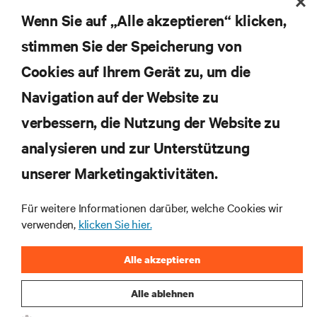
JETZT ANMELDEN
Wenn Sie auf „Alle akzeptieren“ klicken,
stimmen Sie der Speicherung von
RESSOURCEN
Cookies auf Ihrem Gerät zu, um die
Navigation auf der Website zu
SUPPORT
verbessern, die Nutzung der Website zu
UNTERNEHMEN
analysieren und zur Unterstützung
unserer Marketingaktivitäten.
Für weitere Informationen darüber, welche Cookies wir
verwenden,
klicken Sie hier.
BLEIBEN SIE MIT UNS IN KONTAKT
Alle akzeptieren
Insta
Alle ablehnen
•
•
Nutzungsbedingungen
Impressum
Erklärung zu Datenschutz und