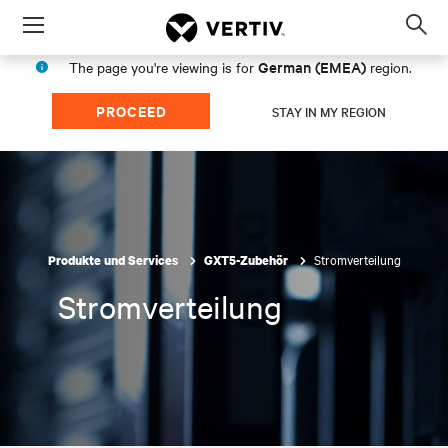
Menu
Op
sea
German (EMEA)
The page you're viewing is for
region.
mod
PROCEED
STAY IN MY REGION
Stromverteilung
Produkte und Services
GXT5-Zubehör
Stromverteilung