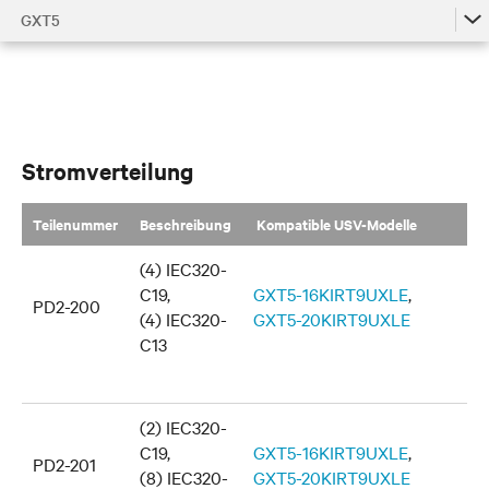
GXT5
GXT5
GXT5 Zubehör nach Modellen
GXT5-Familie
Stromverteilung
Teilenummer
​Beschreibung
Kompatible USV-Modelle
(4) IEC320-
C19,
GXT5-16KIRT9UXLE
,
PD2-200
(4) IEC320-
GXT5-20KIRT9UXLE
C13
(2) IEC320-
C19,
GXT5-16KIRT9UXLE
,
PD2-201
(8) IEC320-
GXT5-20KIRT9UXLE