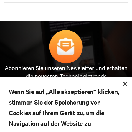
Abonnieren Sie unseren Newsletter und erhalten
die neuesten Technologietrends
Erhalten Sie regelmäßig Updates zu den wichtigsten
Themen der Branche, mit aktuellen Diskussionen
Wenn Sie auf „Alle akzeptieren“ klicken,
und Einblicken von Experten in das
Rechenzentrums- und Infrastrukturmanagement.
stimmen Sie der Speicherung von
Cookies auf Ihrem Gerät zu, um die
JETZT ANMELDEN
Navigation auf der Website zu