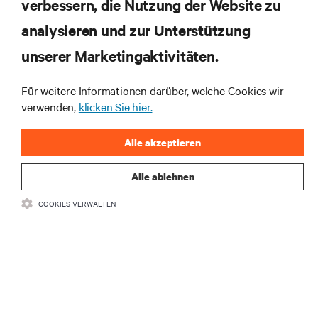
verbessern, die Nutzung der Website zu
RESSOURCEN
analysieren und zur Unterstützung
SUPPORT
unserer Marketingaktivitäten.
Für weitere Informationen darüber, welche Cookies wir
UNTERNEHMEN
verwenden,
klicken Sie hier.
Alle akzeptieren
Alle ablehnen
BLEIBEN SIE MIT UNS IN KONTAKT
COOKIES VERWALTEN
Insta
•
•
Nutzungsbedingungen
Impressum
Erklärung zu Datenschutz und
•
Cookies
Toegankelijkheidsverklaring
©
2026 Vertiv Group Corp. Alle Rechte vorbehalten.