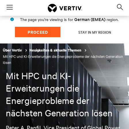
Menu
Op
sea
German (EMEA)
The page you're viewing is for
region.
mod
PROCEED
STAY IN MY REGION
Über Vertiv
Neuigkeiten & aktuelle Themen
Mit HPC und KI-Erweiterungen die Energieprobleme der nächsten Generation
lösen
Mit HPC und KI-
Erweiterungen die
Energieprobleme der
nächsten Generation lösen
Peter A. Panfil, Vice President of Global Power