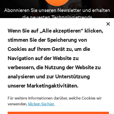
Abonnieren Sie unseren Newsletter und erhalten
die neuesten Technologietrends
Erhalten Sie regelmäßig Updates zu den wichtigsten
Themen der Branche, mit aktuellen Diskussionen
Wenn Sie auf „Alle akzeptieren“ klicken,
und Einblicken von Experten in das
Rechenzentrums- und Infrastrukturmanagement.
stimmen Sie der Speicherung von
Cookies auf Ihrem Gerät zu, um die
JETZT ANMELDEN
Navigation auf der Website zu
verbessern, die Nutzung der Website zu
RESSOURCEN
analysieren und zur Unterstützung
SUPPORT
unserer Marketingaktivitäten.
Für weitere Informationen darüber, welche Cookies wir
UNTERNEHMEN
verwenden,
klicken Sie hier.