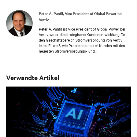
Peter A. Panfil, Vice President of Global Power bei
Vertiv
Peter A. Panfil ist Vice President of Global Power bei
Vertiv, wo er die strategische Kundenentwicklung für
den Geschäftsbereich Stromversorgung von Vertiv
leitet. Er weiß, wie Probleme unserer Kunden mit den
neuesten Stromversorgungs- und
Steuerungstechnologien gelöst und dabei
Verfügbarkeit, Skalierbarkeit und Effizienz
gewährleistet werden können, um verschiedenste
Anforderungen von Kunden zu erfüllen und dabei auch
Verwandte Artikel
die Nachhaltigkeit zu gewährleisten. Mit fast 30 Jahren
Erfahrung im Bereich der kritischen Infrastruktur hatte
er mehrere leitende Positionen inne, darunter als VP
Engineering und VP/GM AC Power, bevor er in seine
heutige Rolle wechselte. Er tritt auf Fachmessen,
Konferenzen und in den Medien der IT-, Anlagen- und
Technikbranche häufig als Redner und Vortragender
auf.