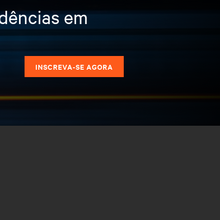
ndências em
s
INSCREVA-SE AGORA