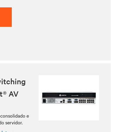
itching
t® AV
 consolidado e
do servidor.