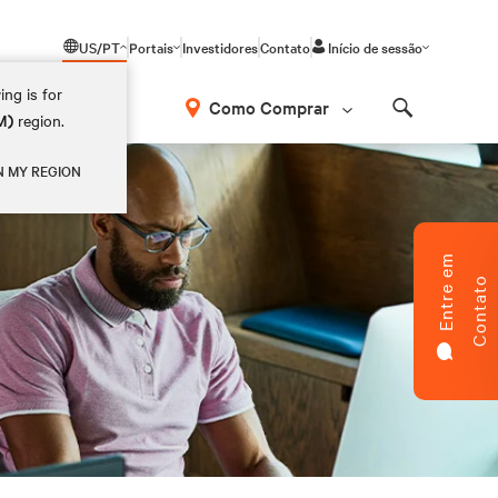
US/PT
Portais
Investidores
Contato
Início de sessão
ing is for
Como Comprar
M)
region.
Search
N MY REGION
E
n
t
r
e
e
m
C
o
n
t
a
t
o