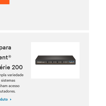
para
ent®
érie 200
pla variedade
o sistemas
anham acesso
utadores.
oduto