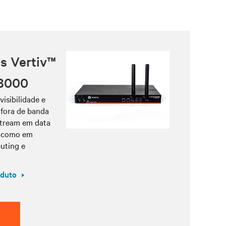
is Vertiv™
8000
visibilidade e
 fora de banda
tream em data
m como em
uting e
oduto