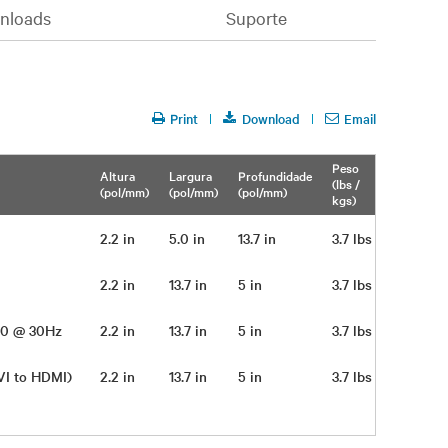
nloads
Suporte
Print
Download
Email
Peso
Altura
Largura
Profundidade
(lbs /
(pol/mm)
(pol/mm)
(pol/mm)
kgs)
2.2 in
5.0 in
13.7 in
3.7 lbs
2.2 in
13.7 in
5 in
3.7 lbs
2160 @ 30Hz
2.2 in
13.7 in
5 in
3.7 lbs
DVI to HDMI)
2.2 in
13.7 in
5 in
3.7 lbs