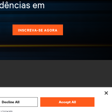
ndências em
s
INSCREVA-SE AGORA
Decline All
Accept All
 COOKIES