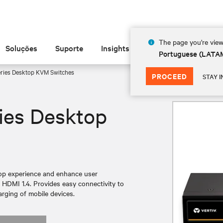
The page you're view
Soluções
Suporte
Insights
Sobre
Portuguese (LATA
ries Desktop KVM Switches
PROCEED
STAY I
ies Desktop
top experience and enhance user
or HDMI 1.4. Provides easy connectivity to
rging of mobile devices.