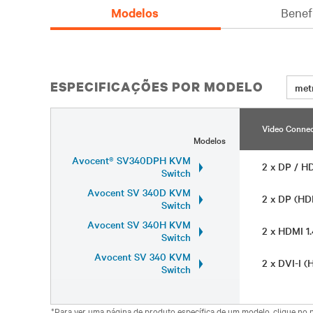
Modelos
Benef
ESPECIFICAÇÕES POR MODELO
met
Video Connec
Modelos
Avocent® SV340DPH KVM
2 x DP / H
Switch
Avocent SV 340D KVM
2 x DP (HD
Switch
Avocent SV 340H KVM
2 x HDMI 1
Switch
Avocent SV 340 KVM
2 x DVI-I 
Switch
*Para ver uma página de produto específica de um modelo, clique no