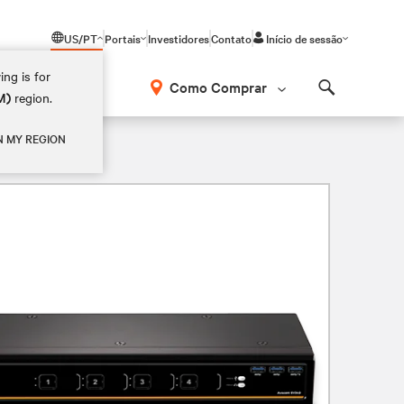
US/PT
Portais
Investidores
Contato
Início de sessão
ing is for
Como Comprar
M)
region.
Search
N MY REGION