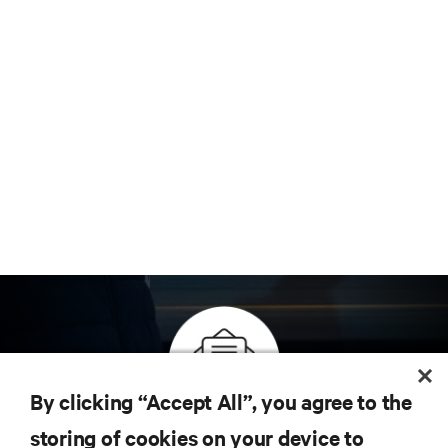
By clicking “Accept All”, you agree to the
Inscreva-se para obter as últimas tendências em
storing of cookies on your device to