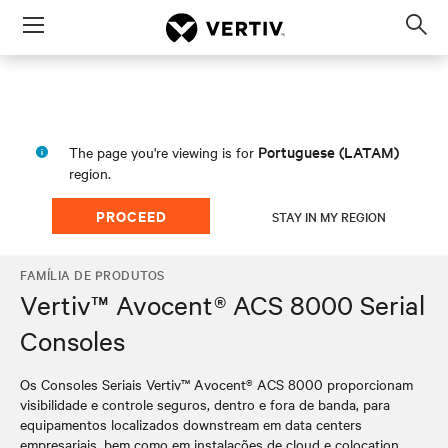
Menu
Op
sea
mod
Portuguese (LATAM)
The page you're viewing is for
region.
PROCEED
STAY IN MY REGION
FAMÍLIA DE PRODUTOS
Vertiv™ Avocent® ACS 8000 Serial
Consoles
Os Consoles Seriais Vertiv™ Avocent® ACS 8000 proporcionam
visibilidade e controle seguros, dentro e fora de banda, para
equipamentos localizados downstream em data centers
empresariais, bem como em instalações de cloud e colocation.