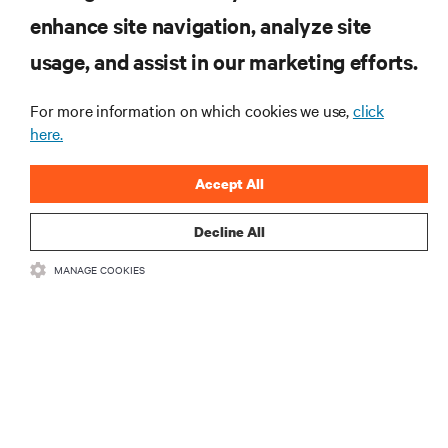
tecnologia
enhance site navigation, analyze site
Receba atualizações regulares sobre os tópicos
usage, and assist in our marketing efforts.
mais importantes da indústria, com as discussões
mais recentes e insights de especialistas sobre
gerenciamento de infraestrutura e de data center.
For more information on which cookies we use,
click
here.
INSCREVA-SE AGORA
Accept All
Decline All
MANAGE COOKIES
RECURSOS
SUPORTE