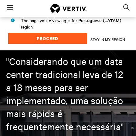
Menu
Op
sea
Portuguese (LATAM)
The page you're viewing is for
mod
region.
PROCEED
STAY IN MY REGION
"Considerando que um data
center tradicional leva de 12
a 18 meses para ser
implementado, uma solução
mais rápida é
frequentemente necessária"