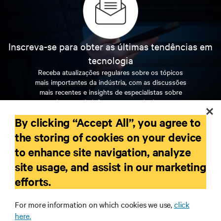
Inscreva-se para obter as últimas tendências em
tecnologia
Receba atualizações regulares sobre os tópicos
mais importantes da indústria, com as discussões
mais recentes e insights de especialistas sobre
gerenciamento de infraestrutura e de data center.
By clicking “Accept All”, you agree to
INSCREVA-SE AGORA
the storing of cookies on your device
to enhance site navigation, analyze
RECURSOS
site usage, and assist in our marketing
efforts.
SUPORTE
For more information on which cookies we use,
click
here.
CORPORATIVO