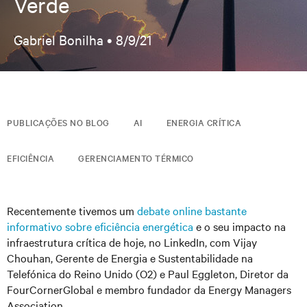
Verde
Gabriel Bonilha •
8/9/21
PUBLICAÇÕES NO BLOG
AI
ENERGIA CRÍTICA
EFICIÊNCIA
GERENCIAMENTO TÉRMICO
Recentemente tivemos um
debate online bastante
informativo sobre eficiência energética
e o seu impacto na
infraestrutura crítica de hoje, no LinkedIn, com Vijay
Chouhan, Gerente de Energia e Sustentabilidade na
Telefónica do Reino Unido (O2) e Paul Eggleton, Diretor da
FourCornerGlobal e membro fundador da Energy Managers
Association.