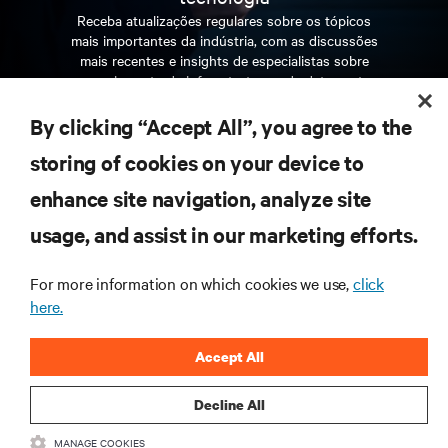
Receba atualizações regulares sobre os tópicos
mais importantes da indústria, com as discussões
mais recentes e insights de especialistas sobre
gerenciamento de infraestrutura e de data center.
By clicking “Accept All”, you agree to the
INSCREVA-SE AGORA
storing of cookies on your device to
enhance site navigation, analyze site
RECURSOS
usage, and assist in our marketing efforts.
SUPORTE
For more information on which cookies we use,
click
here.
CORPORATIVO
Accept All
Decline All
MANAGE COOKIES
CONECTE-SE CONOSCO