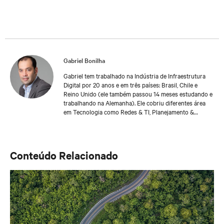
Gabriel Bonilha
Gabriel tem trabalhado na Indústria de Infraestrutura
Digital por 20 anos e em três países: Brasil, Chile e
Reino Unido (ele também passou 14 meses estudando e
trabalhando na Alemanha). Ele cobriu diferentes área
em Tecnologia como Redes & TI, Planejamento &
Operações. Atualmente, Gabriel coordena a equipe de
Serviços Profissionais da Vertiv na região EMEA. Ele é
parte da área mais ampla de Soluções de Software &
Serviços, oferecendo uma abordagem de ciclo de vida
Conteúdo Relacionado
completo aos clientes da Vertiv, do lançamento do
projeto até a manutenção contínua,
otimização/eficiência e transformação.