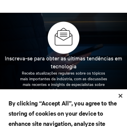
Inscreva-se para obter as últimas tendências em
tecnologia
Receba atualizações regulares sobre os tópicos
mais importantes da indústria, com as discussões
mais recentes e insights de especialistas sobre
gerenciamento de infraestrutura e de data center.
By clicking “Accept All”, you agree to the
INSCREVA-SE AGORA
storing of cookies on your device to
enhance site navigation, analyze site
RECURSOS