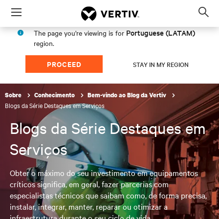
Menu
Op
sea
Portuguese (LATAM)
The page you're viewing is for
mod
region.
PROCEED
STAY IN MY REGION
Sobre
Conhecimento
Bem-vindo ao Blog da Vertiv
Blogs da Série Destaques em Serviços
Blogs da Série Destaques em
Serviços
Obter o máximo do seu investimento em equipamentos
críticos significa, em geral, fazer parcerias com
especialistas técnicos que saibam como, de forma precisa,
instalar, integrar, manter, reparar ou otimizar a
infraestrutura durante o seu ciclo de vida.