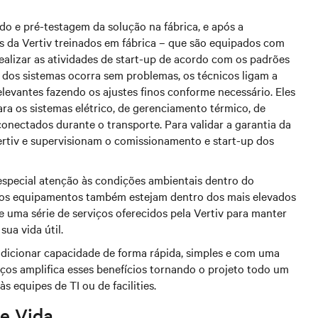
o e pré-testagem da solução na fábrica, e após a
os da Vertiv treinados em fábrica – que são equipados com
ealizar as atividades de start-up de acordo com os padrões
o dos sistemas ocorra sem problemas, os técnicos ligam a
levantes fazendo os ajustes finos conforme necessário. Eles
a os sistemas elétrico, de gerenciamento térmico, de
conectados durante o transporte. Para validar a garantia da
ertiv e supervisionam o comissionamento e start-up dos
 especial atenção às condições ambientais dentro do
dos equipamentos também estejam dentro dos mais elevados
e uma série de serviços oferecidos pela Vertiv para manter
ua vida útil.
dicionar capacidade de forma rápida, simples e com uma
ços amplifica esses benefícios tornando o projeto todo um
 equipes de TI ou de facilities.
e Vida