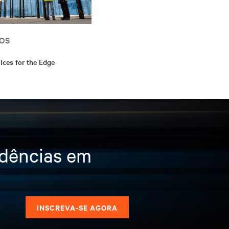
OS
ices for the Edge
ndências em
s
INSCREVA-SE AGORA