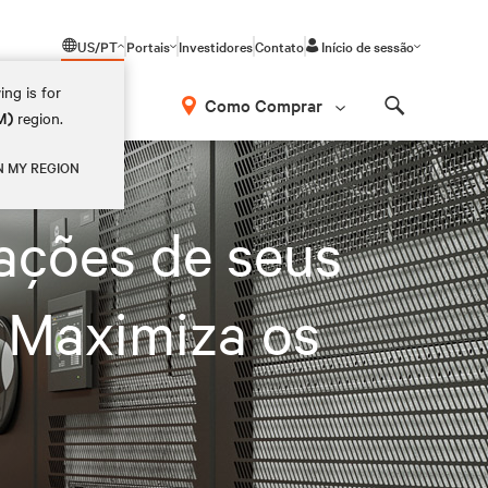
US/PT
Portais
Investidores
Contato
Início de sessão
ing is for
Como Comprar
M)
region.
Search
s
N MY REGION
ações de seus
 Maximiza os