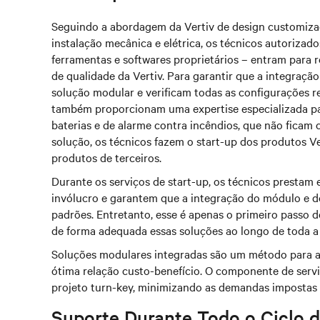
Seguindo a abordagem da Vertiv de design customizad
instalação mecânica e elétrica, os técnicos autorizad
ferramentas e softwares proprietários – entram para r
de qualidade da Vertiv. Para garantir que a integraçã
solução modular e verificam todas as configurações re
também proporcionam uma expertise especializada par
baterias e de alarme contra incêndios, que não ficam 
solução, os técnicos fazem o start-up dos produtos V
produtos de terceiros.
Durante os serviços de start-up, os técnicos prestam
invólucro e garantem que a integração do módulo e 
padrões. Entretanto, esse é apenas o primeiro passo d
de forma adequada essas soluções ao longo de toda a s
Soluções modulares integradas são um método para a
ótima relação custo-benefício. O componente de servi
projeto turn-key, minimizando as demandas impostas às
Suporte Durante Todo o Ciclo d