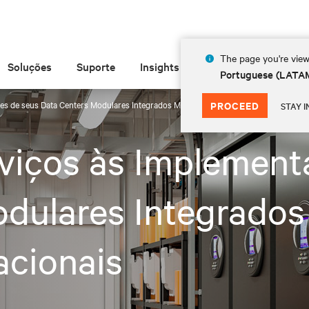
The page you're view
Soluções
Suporte
Insights
Sobre
Portuguese (LATA
es de seus Data Centers Modulares Integrados Maximiza os Benefícios Operacionai
PROCEED
STAY I
viços às Implement
dulares Integrados
acionais