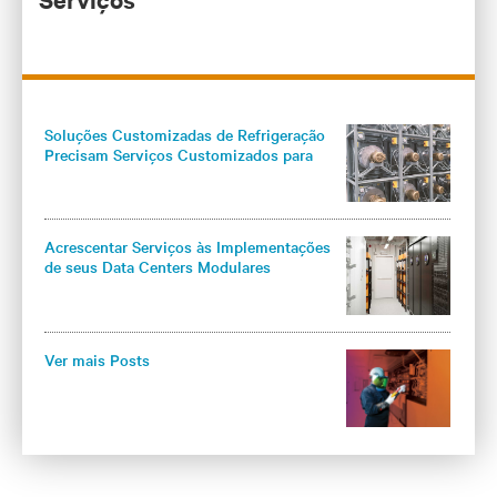
experiência em Serviços no segmento de Missão
Crítica, atendendo áreas como Saúde (hospitais),
Telecom, Data center, Industrial e outros, Francisco
Sales já participou de importantes projetos do
mercado. Está desde 2016 na Vertiv, contribuindo de
forma expressiva para o crescimento sustentável da
Soluções Customizadas de Refrigeração
empresa com foco no relacionamento de longo prazo
Precisam Serviços Customizados para
com os clientes. Francisco Sales formou-se em
Refrigeração Industrial
Engenharia Elétrica pela FESP - Faculdade de
Engenharia de São Paulo - e possui MBA Executivo
pelo Insper.
Acrescentar Serviços às Implementações
de seus Data Centers Modulares
Integrados Maximiza os Benefícios
Operacionais
Ver mais Posts