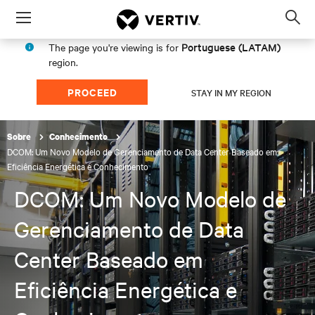
Menu
Op
sea
Portuguese (LATAM)
The page you're viewing is for
mod
region.
PROCEED
STAY IN MY REGION
Sobre
Conhecimento
DCOM: Um Novo Modelo de Gerenciamento de Data Center Baseado em
Eficiência Energética e Conhecimento
DCOM: Um Novo Modelo de
Gerenciamento de Data
Center Baseado em
Eficiência Energética e