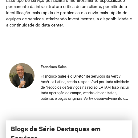
Esse tipo de serviço possibilita o monitoramento especializado
permanente da infraestrutura crítica de um cliente, permitindo a
identificação mais rápida de problemas e o envio mais rápido de
equipes de serviços, otimizando investimentos, a disponibilidade e
a continuidade do data center.
Francisco Sales
Francisco Sales é o Diretor de Serviços da Vertiv
América Latina, sendo responsável por toda atividade
de Negócios de Serviços na região LATAM. Isso inclui
toda operação de campo, vendas de contratos,
baterias e peças originais Vertiv, desenvolvimento de
novos negócios, CRC (Centro de Relacionamento
com o Cliente), suporte técnico e treinamento. Uma
das ofertas de serviços que mais se destacam é
Facility Operations Management. Os serviços da
Vertiv LATAM são entregues ao cliente tanto por
Blogs da Série Destaques em
times próprios como com o suporte dos parceiros de
Serviços
canal da empresa. Com mais de 30 anos de