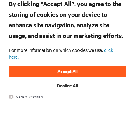
By clicking “Accept All”, you agree to the
INSCREVA-SE AGORA
storing of cookies on your device to
enhance site navigation, analyze site
RECURSOS
usage, and assist in our marketing efforts.
SUPORTE
For more information on which cookies we use,
click
here.
CORPORATIVO
Accept All
Decline All
MANAGE COOKIES
CONECTE-SE CONOSCO
Insta
•
•
Termos de Uso
Política de privacidade de dados e cookies
Declaração