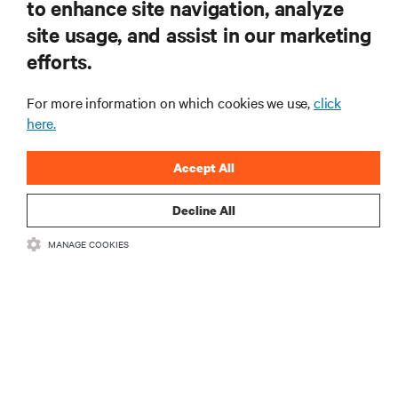
to enhance site navigation, analyze
RECURSOS
site usage, and assist in our marketing
efforts.
SUPORTE
For more information on which cookies we use,
click
here.
CORPORATIVO
Accept All
Decline All
CONECTE-SE CONOSCO
MANAGE COOKIES
Insta
•
•
Termos de Uso
Política de privacidade de dados e cookies
Declaração
de acessibilidade
©
2026 Vertiv Group Corp. Todos os direitos reservados.