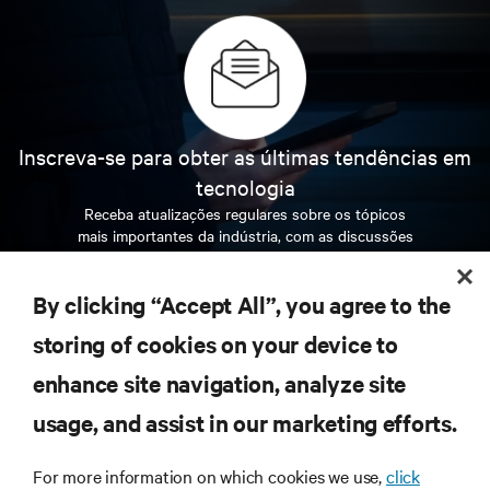
Inscreva-se para obter as últimas tendências em
tecnologia
Receba atualizações regulares sobre os tópicos
mais importantes da indústria, com as discussões
mais recentes e insights de especialistas sobre
gerenciamento de infraestrutura e de data center.
By clicking “Accept All”, you agree to the
INSCREVA-SE AGORA
storing of cookies on your device to
enhance site navigation, analyze site
RECURSOS
usage, and assist in our marketing efforts.
For more information on which cookies we use,
click
SUPORTE