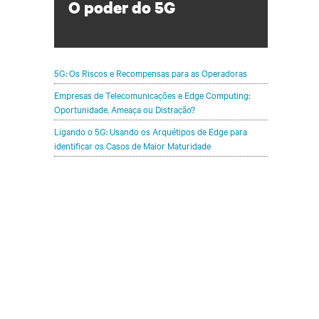
O poder do 5G
Configure seu portfólio de infraestrutura
para proteger e otimizar suas
implementações de 5G.
5G: Os Riscos e Recompensas para as Operadoras
Empresas de Telecomunicações e Edge Computing:
Oportunidade, Ameaça ou Distração?
Ligando o 5G: Usando os Arquétipos de Edge para
identificar os Casos de Maior Maturidade