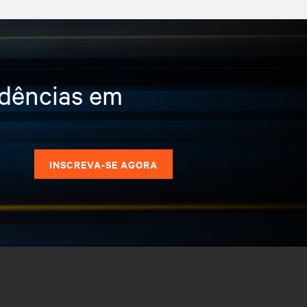
ndências em
s
INSCREVA-SE AGORA