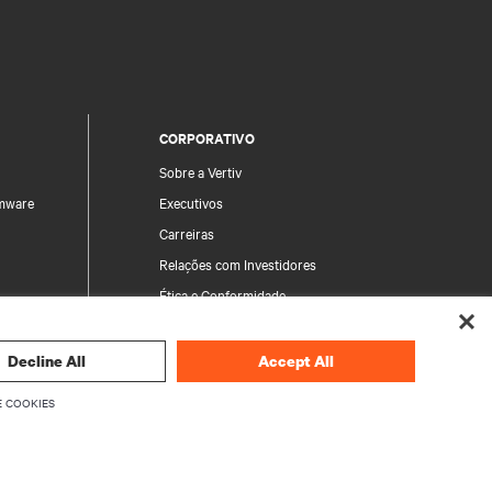
CORPORATIVO
Sobre a Vertiv
rmware
Executivos
Carreiras
Relações com Investidores
Ética e Conformidade
Política da Qualidade
Produto
Código de Conduta
Decline All
Accept All
 Segurança
Suas escolhas de privacidade
 COOKIES
Avisos de privacidade