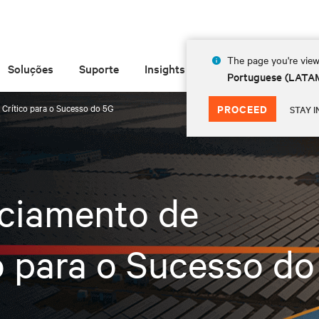
The page you're view
Soluções
Suporte
Insights
Sobre
Portuguese (LATA
 Crítico para o Sucesso do 5G
PROCEED
STAY I
nciamento de
co para o Sucesso d