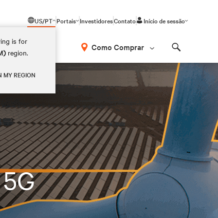
US/PT
Portais
Investidores
Contato
Início de sessão
ing is for
Como Comprar
M)
region.
Search
N MY REGION
o 5G