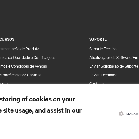
CURSOS
SUPORTE
cumentação de Produto
Suporte Técnico
ítica da Qualidade e Certificações
Atualizações de Software/Fi
rmos e Condições de Vendas
Enviar Solicitação de Suporte
formações sobre Garantia
Enviar Feedback
tentes
Contatos
a do site
Registro de Produto
 storing of cookies on your
Informações e Segurança do 
 site usage, and assist in our
Relatar uma Preocupação de
MANAGE
.