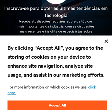
Inscreva-se para obter as últimas tendências em
tecnologia
Receba atualizações regulares sobre os tópicos
mais importantes da indústria, com as discussões
mais recentes e insights de especialistas sobre
gerenciamento de infraestrutura e de data center.
By clicking “Accept All”, you agree to the
INSCREVA-SE AGORA
storing of cookies on your device to
enhance site navigation, analyze site
RECURSOS
usage, and assist in our marketing efforts.
SUPORTE
For more information on which cookies we use,
click
here.
CORPORATIVO
Accept All