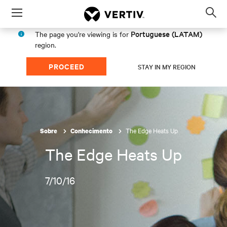
Menu
Op
sea
Portuguese (LATAM)
The page you're viewing is for
mod
region.
PROCEED
STAY IN MY REGION
The Edge Heats Up
Sobre
Conhecimento
The Edge Heats Up
7/10/16