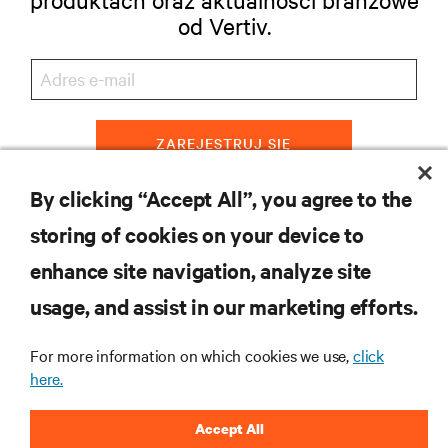
od Vertiv.
ZAREJESTRUJ SIĘ
By clicking “Accept All”, you agree to the
storing of cookies on your device to
ZASOBY
enhance site navigation, analyze site
usage, and assist in our marketing efforts.
WSPARCIE
For more information on which cookies we use,
click
O NAS
here.
Accept All