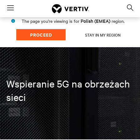
Menu
Op
sea
Polish (EMEA)
The page you're viewing is for
region.
mod
PROCEED
STAY IN MY REGION
Wspieranie 5G na obrzeżach
sieci