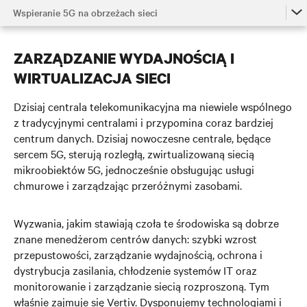
Wspieranie 5G na obrzeżach sieci
Potęga technologii 5G
ZARZĄDZANIE WYDAJNOŚCIĄ I
5G w sieci dostępowej
WIRTUALIZACJA SIECI
5G na obrzeżach sieci
Dzisiaj centrala telekomunikacyjna ma niewiele wspólnego
Wspieranie 5G na obrzeżach sieci
z tradycyjnymi centralami i przypomina coraz bardziej
centrum danych. Dzisiaj nowoczesne centrale, będące
Zobacz Film
sercem 5G, sterują rozległą, zwirtualizowaną siecią
mikroobiektów 5G, jednocześnie obsługując usługi
Skontaktuj się z nami
chmurowe i zarządzając przeróżnymi zasobami.
Wyzwania, jakim stawiają czoła te środowiska są dobrze
znane menedżerom centrów danych:
szybki wzrost
przepustowości, zarządzanie wydajnością, ochrona i
dystrybucja
zasilania, chłodzenie systemów IT oraz
monitorowanie i zarządzanie siecią rozproszoną. Tym
właśnie zajmuje się Vertiv.
Dysponujemy technologiami i