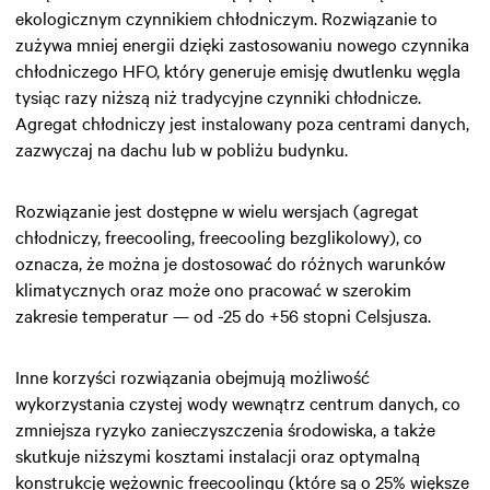
ekologicznym czynnikiem chłodniczym. Rozwiązanie to
zużywa mniej energii dzięki zastosowaniu nowego czynnika
chłodniczego HFO, który generuje emisję dwutlenku węgla
tysiąc razy niższą niż tradycyjne czynniki chłodnicze.
Agregat chłodniczy jest instalowany poza centrami danych,
zazwyczaj na dachu lub w pobliżu budynku.
Rozwiązanie jest dostępne w wielu wersjach (agregat
chłodniczy, freecooling, freecooling bezglikolowy), co
oznacza, że można je dostosować do różnych warunków
klimatycznych oraz może ono pracować w szerokim
zakresie temperatur — od -25 do +56 stopni Celsjusza.
Inne korzyści rozwiązania obejmują możliwość
wykorzystania czystej wody wewnątrz centrum danych, co
zmniejsza ryzyko zanieczyszczenia środowiska, a także
skutkuje niższymi kosztami instalacji oraz optymalną
konstrukcję wężownic freecoolingu (które są o 25% większe