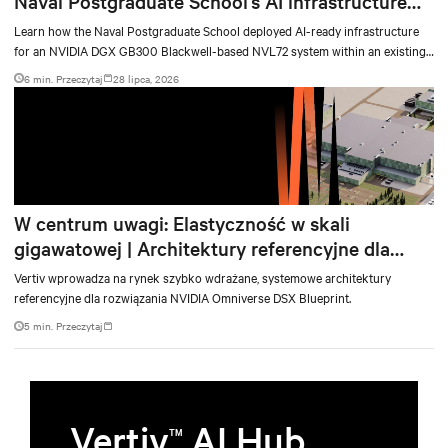
Naval Postgraduate School’s AI infrastructure
deployment
Learn how the Naval Postgraduate School deployed AI-ready infrastructure
for an NVIDIA DGX GB300 Blackwell-based NVL72 system within an existing
facility, creating a repeatable model for high-density, liquid-cooled AI
6 min. Przeczytaj
28 lipca, 2026
environments.
W centrum uwagi: Elastyczność w skali
gigawatowej | Architektury referencyjne dla
NVIDIA DSX Blueprint
Vertiv wprowadza na rynek szybko wdrażane, systemowe architektury
referencyjne dla rozwiązania NVIDIA Omniverse DSX Blueprint.
5 min. Przeczytaj
Vertiv
AI Hub
TM