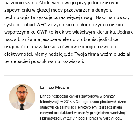
na zmniejszanie śladu węglowego przy jednoczesnym
zapewnieniu większej mocy przetwarzania danych,
technologia ta zyskuje coraz więcej uwagi. Nasz najnowszy
system Liebert AFC z czynnikiem chłodniczym o niskim
współczynniku GWP to krok we właściwym kierunku. Jednak
nasza branża ma jeszcze wiele do zrobienia, jeśli chce
osiągnąć cele w zakresie zrównoważonego rozwoju i
efektywności. Mamy nadzieję, że Twoja firma weźmie udział
tej debacie i poszukiwaniu rozwiązań.
Enrico Miconi
Enrico rozpoczął karierę zawodową w branży
klimatyzacji w 2014 r. Od tego czasu piastował różne
stanowiska zajmując się rozwojem i zarządzaniem
nowymi produktami w branży grzejnictwa, wentylacji
i klimatyzacji. W 2017 r. podjął pracę w Vertiv i od
samego początku skoncentrował się na produktach i
rozwiązaniach klimatyzacji precyzyjnej dla centrum
danych. W swojej karierze organizował i prowadził