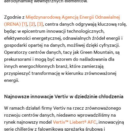
aerodynamikę wewnętrznych elementów.
Zgodnie z
Międzynarodową Agencją Energii Odnawialnej
(IRENA)
[1]
,
[2]
,
[3]
, centra danych odgrywają kluczową rolę,
będąc w epicentrum innowacji technologicznych,
efektywności energetycznej, odnawialnych źródeł energii i
gospodarki opartej na danych, możliwej dzięki cyfryzacji.
Operatorzy centrów danych, tacy jak Green Mountain, są
prekursorami i mogą być wzorem do naśladowania dla
innych energochłonnych branż, które zamierzają
przyspieszyć transformację w kierunku zrównoważonej
energii.
Najnowsze innowacje Vertiv w dziedzinie chłodzenia
W ramach działań firmy Vertiv na rzecz zrównoważonego
rozwoju centrów danych, niedawno wprowadziliśmy na
rynek najnowszy model
Vertiv™ Liebert® AFC
, innowacyjną
serię chillerów z falownikową sprężarką śrubową i