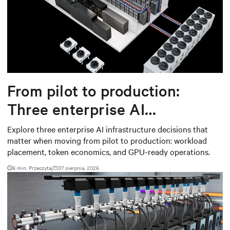
From pilot to production:
Three enterprise AI
infrastructure decisions that
Explore three enterprise AI infrastructure decisions that
matter when moving from pilot to production: workload
matter
placement, token economics, and GPU-ready operations.
6 min. Przeczytaj
07 sierpnia, 2026