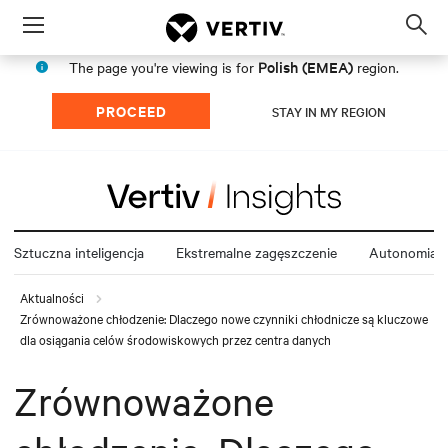
Menu
Op
sea
Polish (EMEA)
The page you're viewing is for
region.
mod
PROCEED
STAY IN MY REGION
Sztuczna inteligencja
Ekstremalne zagęszczenie
Autonomia e
Aktualności
Zrównoważone chłodzenie: Dlaczego nowe czynniki chłodnicze są kluczowe
dla osiągania celów środowiskowych przez centra danych
Zrównoważone