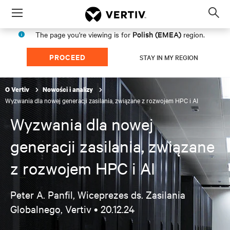
Menu
Op
sea
Polish (EMEA)
The page you're viewing is for
region.
mod
PROCEED
STAY IN MY REGION
O Vertiv
Nowości i analizy
Wyzwania dla nowej generacji zasilania, związane z rozwojem HPC i AI
Wyzwania dla nowej
generacji zasilania, związane
z rozwojem HPC i AI
Peter A. Panfil, Wiceprezes ds. Zasilania
Globalnego, Vertiv •
20.12.24