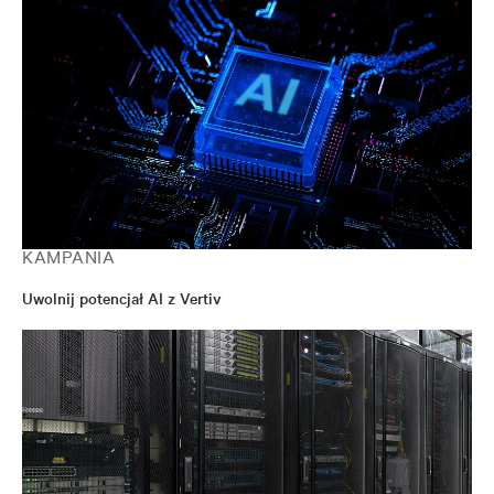
Inżynierii i Wiceprezesa/Dyrektora Generalnego ds.
Zasilania AC przed objęciem obecnych obowiązków.
Jest cenionym ekspertem i prelegentem na targach
branżowych, konferencjach i w mediach służących
branżom IT, branży obiektów i inżynierii.
KAMPANIA
Uwolnij potencjał AI z Vertiv