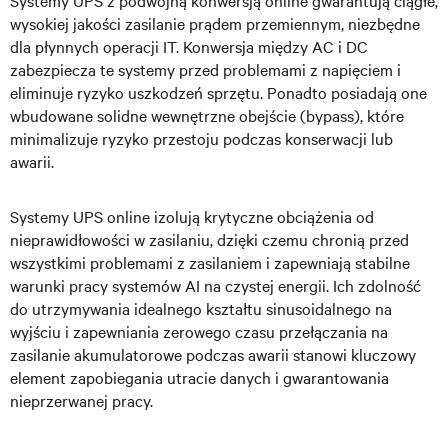
Systemy UPS z podwójną konwersją online gwarantują ciągłe,
wysokiej jakości zasilanie prądem przemiennym, niezbędne
dla płynnych operacji IT. Konwersja między AC i DC
zabezpiecza te systemy przed problemami z napięciem i
eliminuje ryzyko uszkodzeń sprzętu. Ponadto posiadają one
wbudowane solidne wewnętrzne obejście (bypass), które
minimalizuje ryzyko przestoju podczas konserwacji lub
awarii.
Systemy UPS online izolują krytyczne obciążenia od
nieprawidłowości w zasilaniu, dzięki czemu chronią przed
wszystkimi problemami z zasilaniem i zapewniają stabilne
warunki pracy systemów AI na czystej energii. Ich zdolność
do utrzymywania idealnego kształtu sinusoidalnego na
wyjściu i zapewniania zerowego czasu przełączania na
zasilanie akumulatorowe podczas awarii stanowi kluczowy
element zapobiegania utracie danych i gwarantowania
nieprzerwanej pracy.