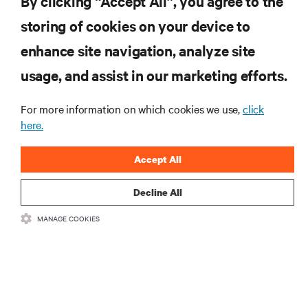
By clicking “Accept All”, you agree to the
storing of cookies on your device to
ZASOBY
enhance site navigation, analyze site
usage, and assist in our marketing efforts.
WSPARCIE
For more information on which cookies we use,
click
O NAS
here.
Accept All
Decline All
DOŁĄCZ DO NAS
MANAGE COOKIES
Insta
•
•
Warunki użytkowania
Polityka prywatności danych i plików cookie
Oświadczenie o dostępności