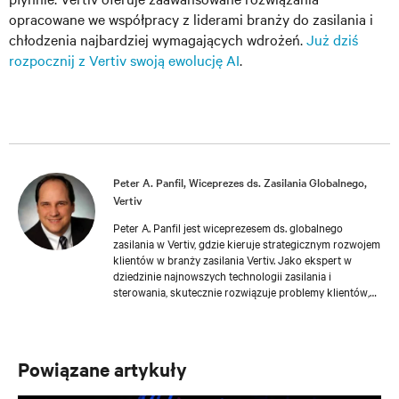
opracowane we współpracy z liderami branży do zasilania i
chłodzenia najbardziej wymagających wdrożeń.
Już dziś
rozpocznij z Vertiv swoją ewolucję AI
.
Peter A. Panfil, Wiceprezes ds. Zasilania Globalnego,
Vertiv
Peter A. Panfil jest wiceprezesem ds. globalnego
zasilania w Vertiv, gdzie kieruje strategicznym rozwojem
klientów w branży zasilania Vertiv. Jako ekspert w
dziedzinie najnowszych technologii zasilania i
sterowania, skutecznie rozwiązuje problemy klientów,
zapewniając dostępność, skalowalność i poziomy
wydajności dostosowane do zróżnicowanych potrzeb
klientów i zrównoważonego rozwoju. Dysponując
prawie 30-letnim doświadczeniem w przestrzeni
Powiązane artykuły
infrastruktury krytycznej, piastował kluczowe
stanowiska kierownicze, w tym Wiceprezesa ds.