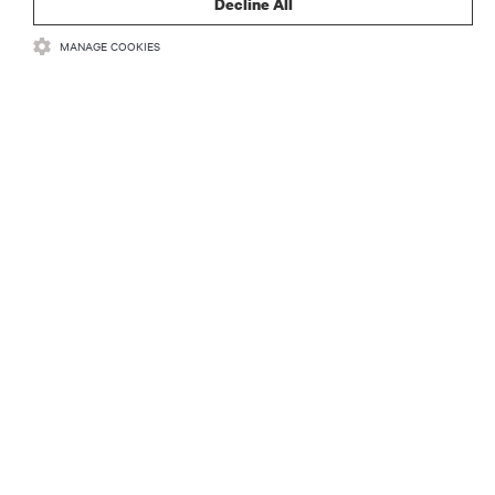
Decline All
MANAGE COOKIES
ZASOBY
WSPARCIE
O NAS
DOŁĄCZ DO NAS