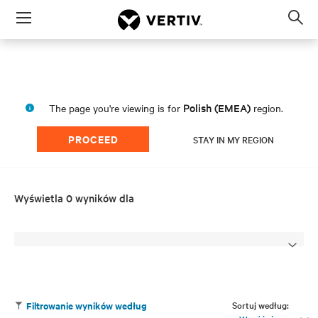
Menu
Op
sea
mod
Polish (EMEA)
The page you're viewing is for
region.
PROCEED
STAY IN MY REGION
Wyświetla 0 wyników dla
Sortuj według:
Filtrowanie wyników według