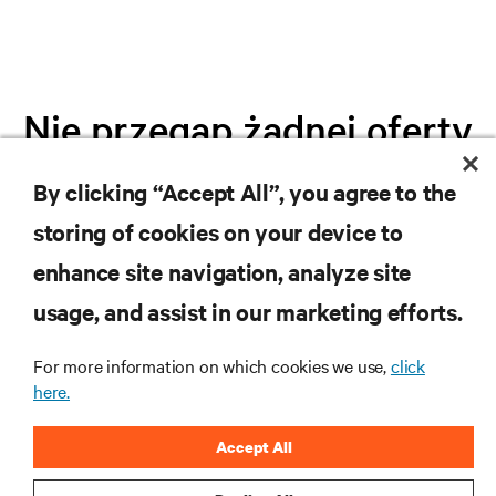
Nie przegap żadnej oferty
By clicking “Accept All”, you agree to the
Dołącz do naszej listy mailingowej i
storing of cookies on your device to
otrzymuj najnowsze informacje o
produktach oraz aktualności branżowe
enhance site navigation, analyze site
od Vertiv.
usage, and assist in our marketing efforts.
For more information on which cookies we use,
click
here.
ZAREJESTRUJ SIĘ
Accept All