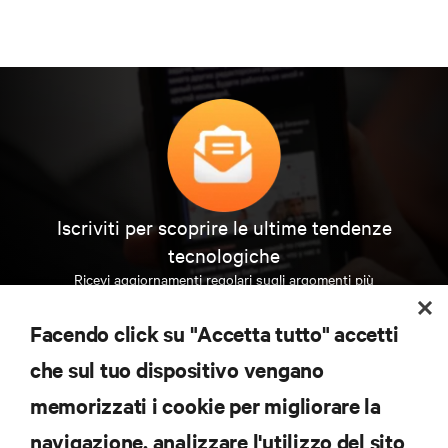
Iscriviti per scoprire le ultime tendenze
tecnologiche
Ricevi aggiornamenti regolari sugli argomenti più
importanti del settore, con le discussioni più recenti
e gli approfondimenti degli esperti sulla gestione di
Facendo click su "Accetta tutto" accetti
data center e infrastrutture.
che sul tuo dispositivo vengano
ISCRIVITI SUBITO
memorizzati i cookie per migliorare la
navigazione, analizzare l'utilizzo del sito