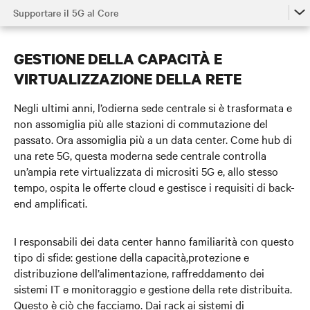
Supportare il 5G al Core
La potenza del 5G
GESTIONE DELLA CAPACITÀ E
Il 5G nella rete di accesso
VIRTUALIZZAZIONE DELLA RETE
Il 5G e l’edge
Negli ultimi anni, l’odierna sede centrale si è trasformata e
Supportare il 5G al Core
non assomiglia più alle stazioni di commutazione del
passato. Ora assomiglia più a un data center. Come hub di
Guarda Il Video
una rete 5G, questa moderna sede centrale controlla
un’ampia rete virtualizzata di micrositi 5G e, allo stesso
Contattaci
tempo, ospita le offerte cloud e gestisce i requisiti di back-
end amplificati.
I responsabili dei data center hanno familiarità con questo
tipo di sfide:
gestione della capacità,
protezione e
distribuzione dell’alimentazione, raffreddamento dei
sistemi IT e monitoraggio e gestione della rete distribuita.
Questo è ciò che facciamo.
Dai rack ai sistemi di