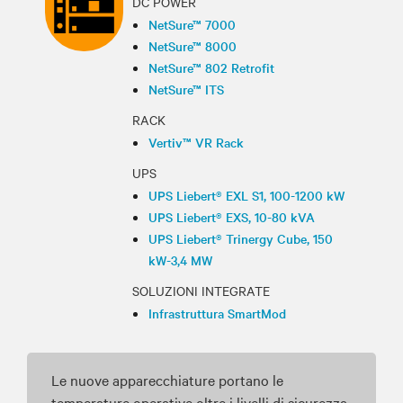
DC POWER
NetSure™ 7000
NetSure™ 8000
NetSure™ 802 Retrofit
NetSure™ ITS
RACK
Vertiv™ VR Rack
UPS
UPS Liebert® EXL S1, 100-1200 kW
UPS Liebert® EXS, 10-80 kVA
UPS Liebert® Trinergy Cube, 150
kW-3,4 MW
SOLUZIONI INTEGRATE
Infrastruttura SmartMod
Le nuove apparecchiature portano le
temperature operative oltre i livelli di sicurezza