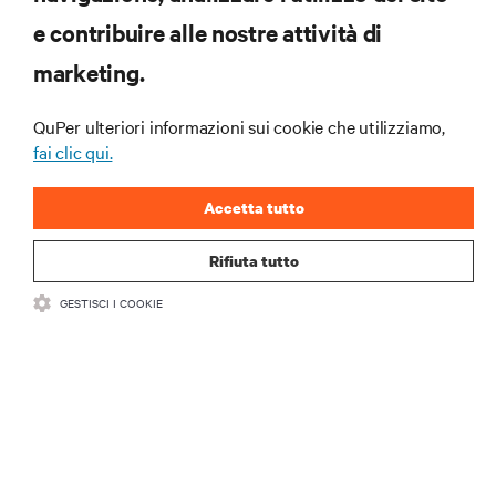
RISORSE
e contribuire alle nostre attività di
marketing.
SUPPORTO
QuPer ulteriori informazioni sui cookie che utilizziamo,
AZIENDA
fai clic qui.
Accetta tutto
Rifiuta tutto
CONTATTACI
GESTISCI I COOKIE
Insta
•
•
Condizioni d'uso
Politica sulla privacy dei dati e sui cookie
Dichiarazione di accessibilità
©
2026 Vertiv Group Corp. Tutti i diritti riservati.