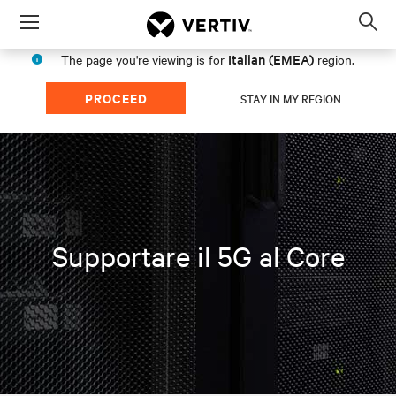
Menu
Op
sea
Italian (EMEA)
The page you're viewing is for
region.
mod
PROCEED
STAY IN MY REGION
Supportare il 5G al Core