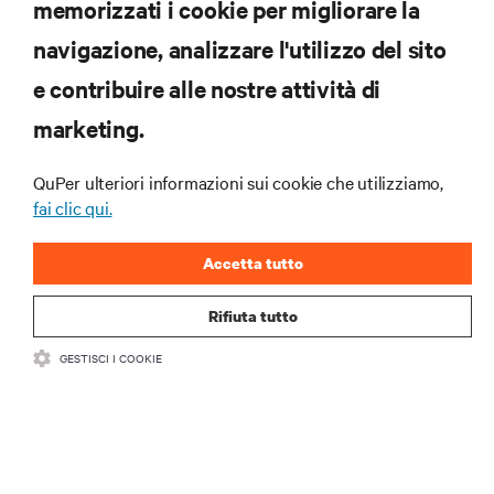
memorizzati i cookie per migliorare la
Iscriviti per scoprire le ultime tendenze
navigazione, analizzare l'utilizzo del sito
tecnologiche
Ricevi aggiornamenti regolari sugli argomenti più
e contribuire alle nostre attività di
importanti del settore, con le discussioni più recenti
marketing.
e gli approfondimenti degli esperti sulla gestione di
data center e infrastrutture.
QuPer ulteriori informazioni sui cookie che utilizziamo,
ISCRIVITI SUBITO
fai clic qui.
Accetta tutto
Rifiuta tutto
GESTISCI I COOKIE
RISORSE
SUPPORTO