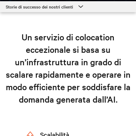
Storie di successo dei nostri clienti
Storie di successo dei nostri clienti
Soluzioni di colocation
Un servizio di colocation
Risorse
eccezionale si basa su
Parla con un esperto di colocation
un’infrastruttura in grado di
scalare rapidamente e operare in
modo efficiente per soddisfare la
domanda generata dall’AI.
Scalabilità