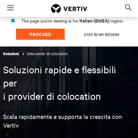
Menu
Op
sea
Italian (EMEA)
The page you're viewing is for
region.
mod
PROCEED
STAY IN MY REGION
Data center di colocation
Soluzioni
Soluzioni rapide e flessibili
per
i provider di colocation
Scala rapidamente e supporta la crescita con
Vertiv