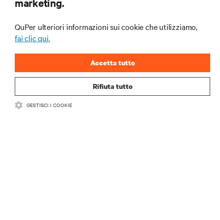
marketing.
Ruolo
QuPer ulteriori informazioni sui cookie che utilizziamo,
Industria
fai clic qui.
Accetta tutto
Rifiuta tutto
Telefono aziendale
GESTISCI I COOKIE
CAP
Commenti
consenso all'informativa sulla privacy