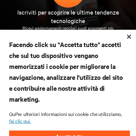
Iscriviti per scoprire le ultime tendenze
tecnologiche
Ricevi aggiornamenti regolari sugli argomenti più
importanti del settore, con le discussioni più recenti
e gli approfondimenti degli esperti sulla gestione di
Facendo click su "Accetta tutto" accetti
data center e infrastrutture.
che sul tuo dispositivo vengano
ISCRIVITI SUBITO
memorizzati i cookie per migliorare la
navigazione, analizzare l'utilizzo del sito
RISORSE
e contribuire alle nostre attività di
marketing.
SUPPORTO
QuPer ulteriori informazioni sui cookie che utilizziamo,
AZIENDA
fai clic qui.