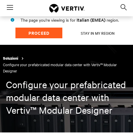
Menu
Op
sea
Italian (EMEA)
The page you're viewing is for
region.
mod
PROCEED
STAY IN MY REGION
Soluzioni
Configure your prefabricated modular data center with Vertiv™ Modular
Designer​
Configure your prefabricated
modular data center with
Vertiv™ Modular Designer​